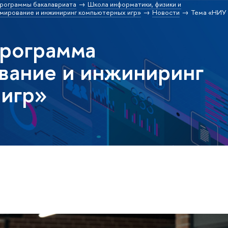
рограммы бакалавриата
Школа информатики, физики и
ирование и инжиниринг компьютерных игр»
Новости
Тема «НИУ 
программа
вание и инжиниринг
игр»