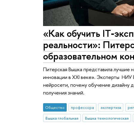
«Как обучить IT‑экс
реальности»: Питер
образовательном ко
Питерская Вышка представила лучшие н
инновации в XXI веке». Эксперты НИУ 
нейросети, почему обучение дизайну д
получения знаний.
Общество
профессора
экспертиза
реп
Вышка глобальная
Вышка технологическая