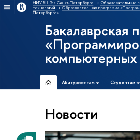
НИУ ВШЭ в Санкт-Петербурге
Образовательные п
технологий
Образовательная программа «Программ
Петербурге»
Бакалаврская 
«Программиро
компьютерных 
Абитуриентам
Студентам
Новости