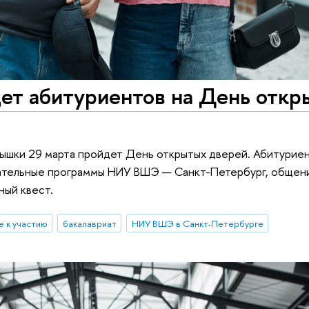
ет абитуриентов на День откр
ышки 29 марта пройдет День открытых дверей. Абитуриен
вательные программы НИУ ВШЭ — Санкт-Петербург, общен
ный квест.
е к участию
бакалавриат
НИУ ВШЭ в Санкт-Петербурге