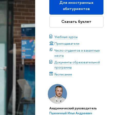
Для иностранных
абитуриентов
Скачать буклет
Учебные курсы
Преподаватели
Число студентов и вакантные
места
Документы образовательной
программы
Расписание
Академический руководитель
Пшеничный Илья Андреевич