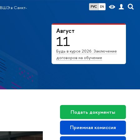
РУС
EN
ВШЭ в Санкт-
Август
11
Будь в курсе 2026: Заключение
договоров на обучение
Подать документы
Приемная комиссия