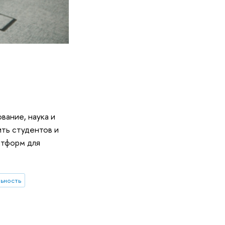
вание, наука и
ить студентов и
атформ для
ьность