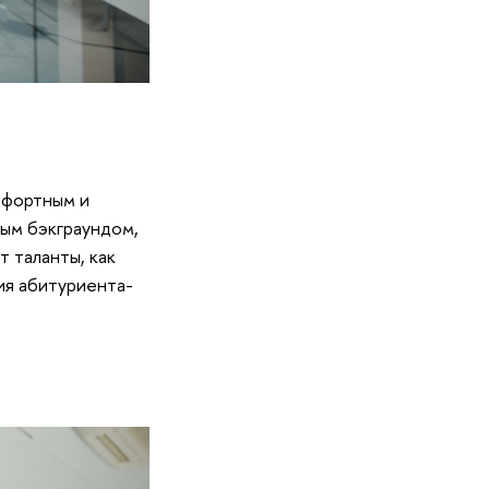
мфортным и
ным бэкграундом,
 таланты, как
ия абитуриента-