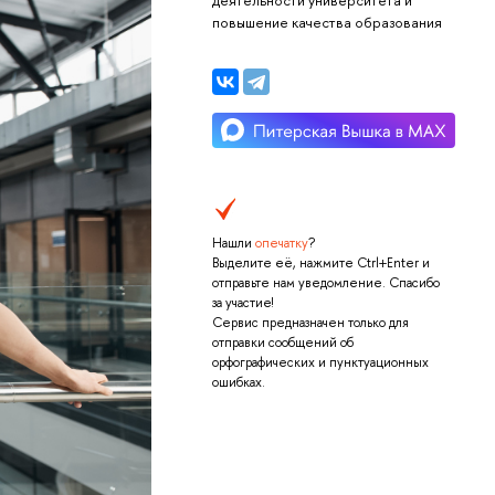
деятельности университета и
повышение качества образования
Нашли
опечатку
?
Выделите её, нажмите Ctrl+Enter и
отправьте нам уведомление. Спасибо
за участие!
Сервис предназначен только для
отправки сообщений об
орфографических и пунктуационных
ошибках.