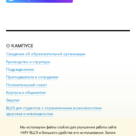
О КАМПУСЕ
ОБ
Сведения об образовательной организации
Мер
Руководство и структура
Мер
Подразделения
Дов
Преподаватели и сотрудники
Ол
Попечительский совет
При
Корпуса и общежития
При
Закупки
Ди
ВШЭ для студентов с ограниченными возможностями
До
здоровья и инвалидностью
Ас
Версия для слабовидящих
Обр
Мы используем файлы cookies для улучшения работы сайта
Единая платежная страница
НИУ ВШЭ и большего удобства его использования. Более