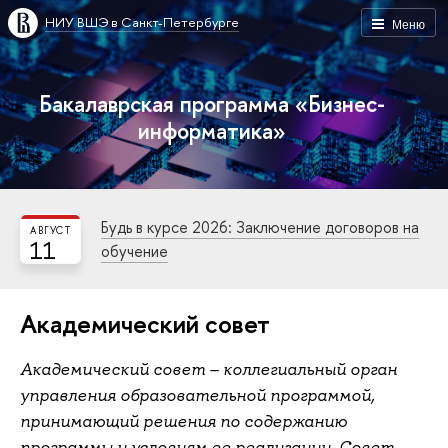
НИУ ВШЭ в Санкт-Петербурге
Меню
Бакалаврская программа «Бизнес-
информатика»
Будь в курсе 2026: Заключение договоров на
АВГУСТ
11
обучение
Академический совет
Академический совет – коллегиальный орган
управления образовательной программой,
принимающий решения по содержанию
программы и условиям ее реализации. Совет