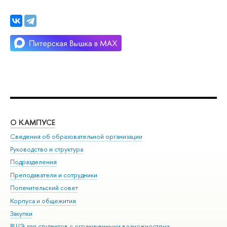
О КАМПУСЕ
ОБ
Сведения об образовательной организации
Мер
Руководство и структура
Мер
Подразделения
Дов
Преподаватели и сотрудники
Ол
Попечительский совет
При
Корпуса и общежития
При
Закупки
Ди
ВШЭ для студентов с ограниченными возможностями
До