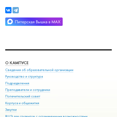
О КАМПУСЕ
ОБ
Сведения об образовательной организации
Мер
Руководство и структура
Мер
Подразделения
Дов
Преподаватели и сотрудники
Ол
Попечительский совет
При
Корпуса и общежития
При
Закупки
Ди
ВШЭ для студентов с ограниченными возможностями
До