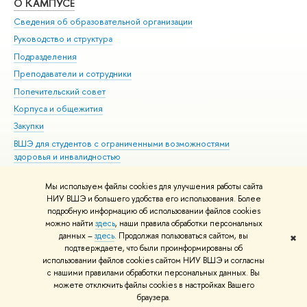
О КАМПУСЕ
ОБ
Сведения об образовательной организации
Мер
Руководство и структура
Мер
Подразделения
Дов
Преподаватели и сотрудники
Ол
Попечительский совет
При
Корпуса и общежития
При
Закупки
Ди
ВШЭ для студентов с ограниченными возможностями
До
здоровья и инвалидностью
Ас
Версия для слабовидящих
Обр
Мы используем файлы cookies для улучшения работы сайта
Единая платежная страница
НИУ ВШЭ и большего удобства его использования. Более
подробную информацию об использовании файлов cookies
можно найти
здесь
, наши правила обработки персональных
данных –
здесь
. Продолжая пользоваться сайтом, вы
✖
Редактору
подтверждаете, что были проинформированы об
© НИУ ВШЭ 1993–2026
Адреса и контакты
Условия использования
использовании файлов cookies сайтом НИУ ВШЭ и согласны
с нашими правилами обработки персональных данных. Вы
материалов
Политика конфиденциальности
Карта сайта
можете отключить файлы cookies в настройках Вашего
Шрифты HSE Sans и HSE Slab разработаны в
Школе дизайна НИУ ВШЭ
браузера.