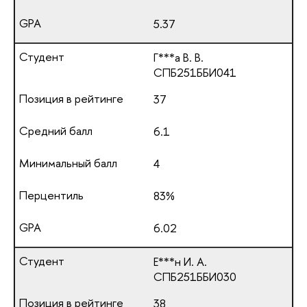
5.37
Г***а В. В.
СПБ251ББИ041
37
6.1
4
83%
6.02
Е***н И. А.
СПБ251ББИ030
38