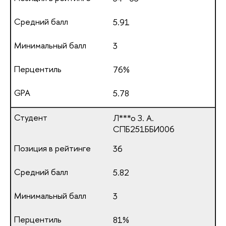
5.91
3
76%
5.78
Л***о З. А.
СПБ251ББИ006
36
5.82
3
81%