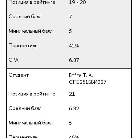
19 - 20
7
5
41%
6.87
Б***в Т. А.
СПБ251ББИ027
21
6.82
5
46%