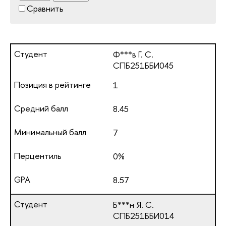
Сравнить
Ф***в Г. С.
СПБ251ББИ045
1
8.45
7
0%
8.57
Б***н Я. С.
СПБ251ББИ014