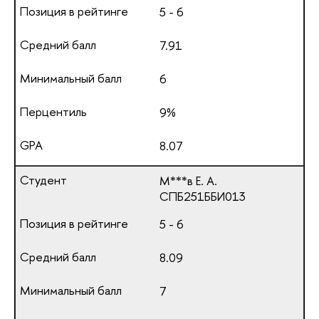
5 - 6
7.91
6
9%
8.07
М***в Е. А.
СПБ251ББИ013
5 - 6
8.09
7