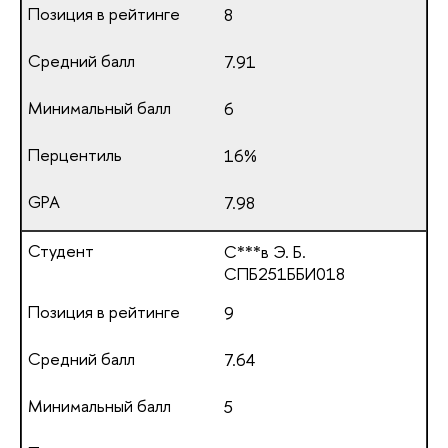
8
7.91
6
16%
7.98
С***в Э. Б.
СПБ251ББИ018
9
7.64
5