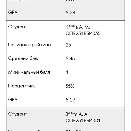
6.28
К***а А. М.
СПБ251ББИ035
25
6.45
4
55%
6.17
З***я А. А.
СПБ251ББИ001