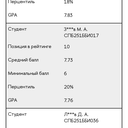
18%
7.83
З***в М. А.
СПБ251ББИ017
10
7.73
6
20%
7.76
Л***в Д. А.
СПБ251ББИ036