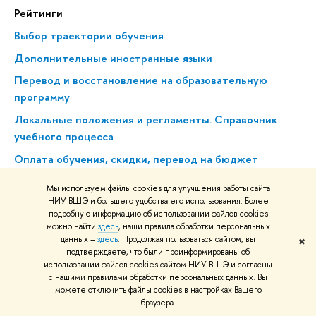
Рейтинги
Выбор траектории обучения
Дополнительные иностранные языки
Перевод и восстановление на образовательную
программу
Локальные положения и регламенты. Справочник
учебного процесса
Оплата обучения, скидки, перевод на бюджет
Подать документы
Мы используем файлы cookies для улучшения работы сайта
НИУ ВШЭ и большего удобства его использования. Более
Приемная комиссия
подробную информацию об использовании файлов cookies
можно найти
здесь
, наши правила обработки персональных
Для иностранных абитуриентов
данных –
здесь
. Продолжая пользоваться сайтом, вы
✖
подтверждаете, что были проинформированы об
использовании файлов cookies сайтом НИУ ВШЭ и согласны
Скачать буклет
с нашими правилами обработки персональных данных. Вы
можете отключить файлы cookies в настройках Вашего
браузера.
Учебные курсы