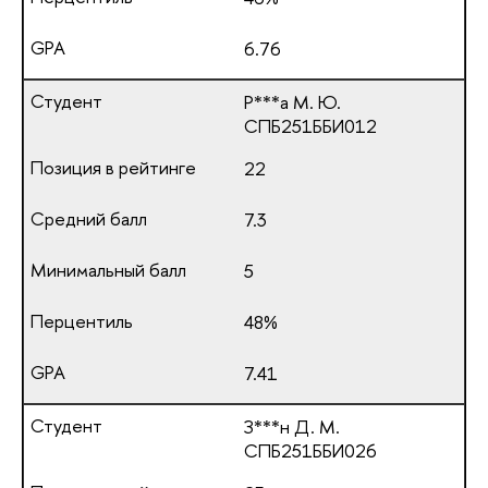
6.76
Р***а М. Ю.
СПБ251ББИ012
22
7.3
5
48%
7.41
З***н Д. М.
СПБ251ББИ026