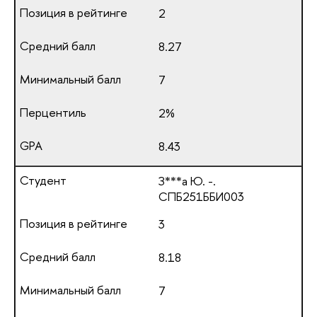
2
8.27
7
2%
8.43
З***а Ю. -.
СПБ251ББИ003
3
8.18
7