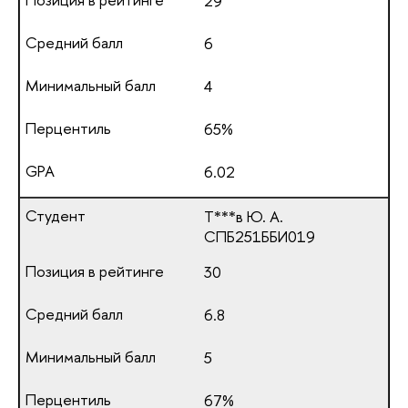
29
6
4
65%
6.02
Т***в Ю. А.
СПБ251ББИ019
30
6.8
5
67%