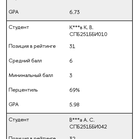
6.73
К***в К. В.
СПБ251ББИ010
31
6
3
69%
5.98
В***а А. С.
СПБ251ББИ042
32