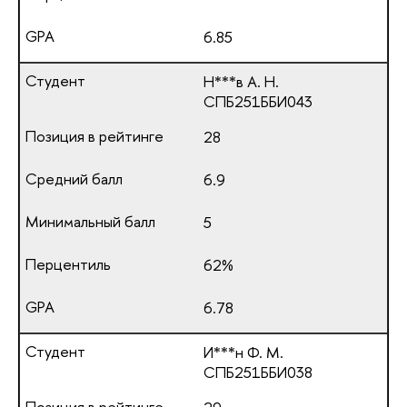
6.85
Н***в А. Н.
СПБ251ББИ043
28
6.9
5
62%
6.78
И***н Ф. М.
СПБ251ББИ038