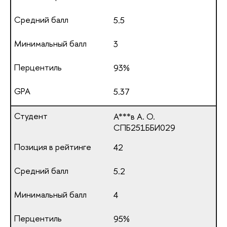
5.5
3
93%
5.37
А***в А. О.
СПБ251ББИ029
42
5.2
4
95%