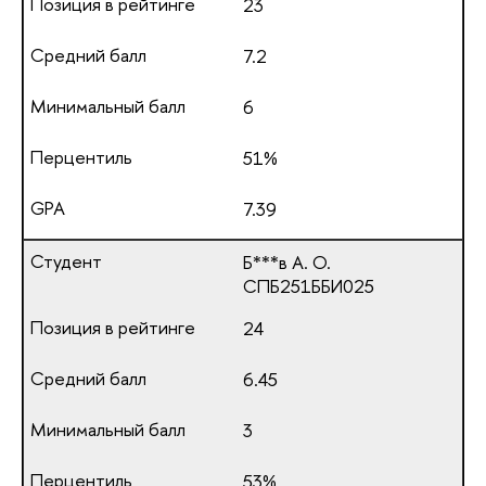
23
7.2
6
51%
7.39
Б***в А. О.
СПБ251ББИ025
24
6.45
3
53%