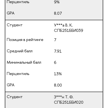
9%
8.07
У***а В. К.
СПБ251ББИ039
7
7.91
6
13%
8.00
З***н Т. Ф.
СПБ251ББИ020