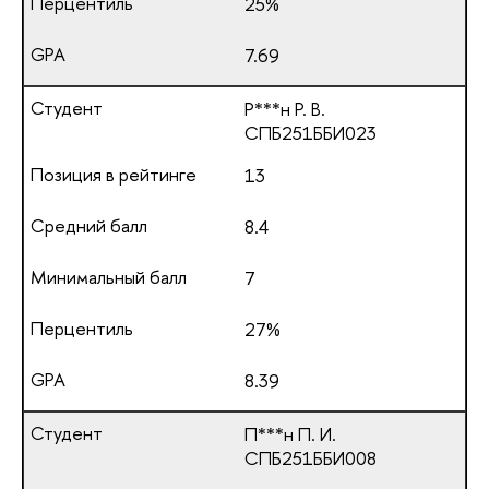
25%
7.69
Р***н Р. В.
СПБ251ББИ023
13
8.4
7
27%
8.39
П***н П. И.
СПБ251ББИ008