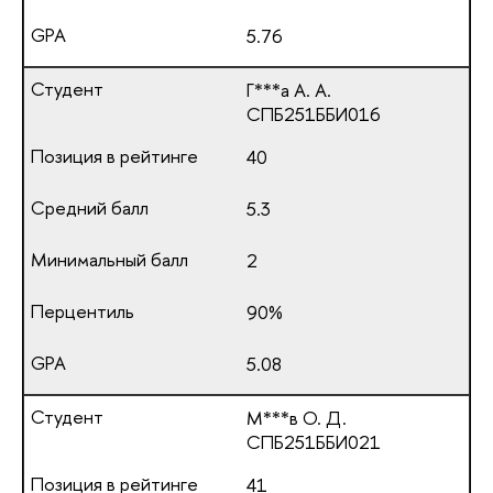
5.76
Г***а А. А.
СПБ251ББИ016
40
5.3
2
90%
5.08
М***в О. Д.
СПБ251ББИ021
41