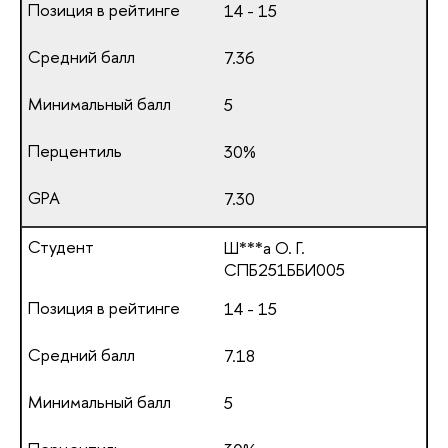
14 - 15
7.36
5
30%
7.30
Ш***а О. Г.
СПБ251ББИ005
14 - 15
7.18
5