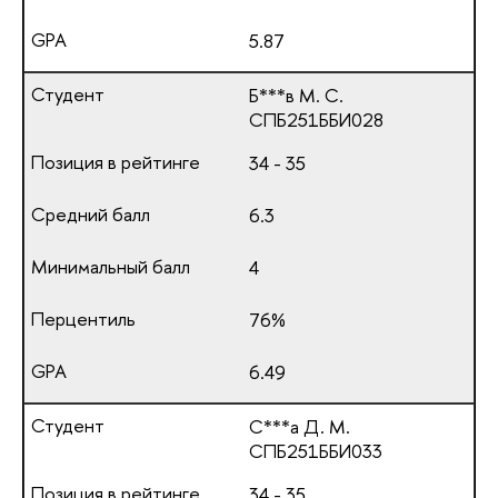
5.87
Б***в М. С.
СПБ251ББИ028
34 - 35
6.3
4
76%
6.49
С***а Д. М.
СПБ251ББИ033
34 - 35