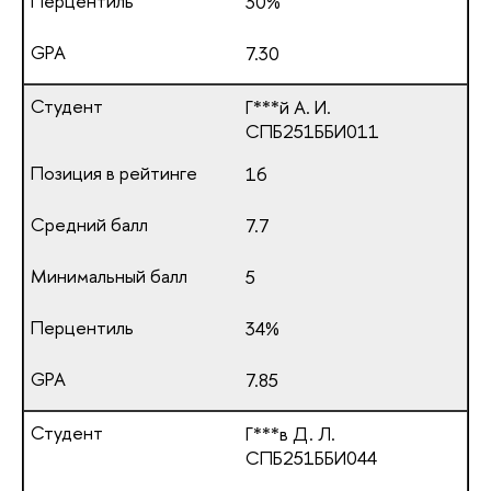
30%
7.30
Г***й А. И.
СПБ251ББИ011
16
7.7
5
34%
7.85
Г***в Д. Л.
СПБ251ББИ044