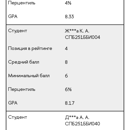
4%
8.33
Ж***а К. А.
СПБ251ББИ004
4
8
6
6%
8.17
Д***а А. А.
СПБ251ББИ040