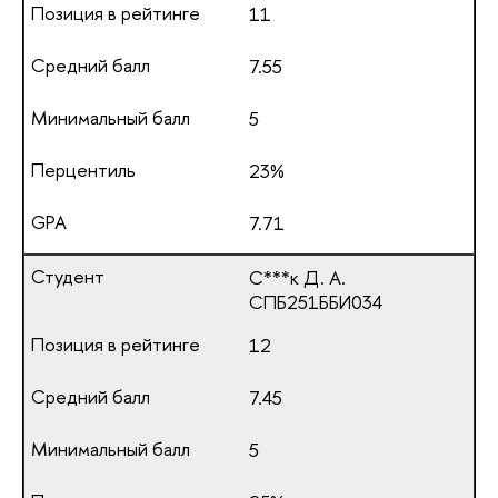
11
7.55
5
23%
7.71
С***к Д. А.
СПБ251ББИ034
12
7.45
5