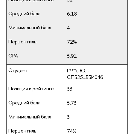
6.18
4
72%
5.91
Г***ь Ю. -.
СПБ251ББИ046
33
5.73
3
74%