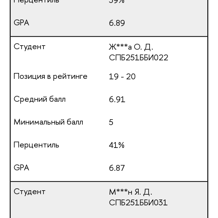
6.89
Ж***а О. Д.
СПБ251ББИ022
19 - 20
6.91
5
41%
6.87
М***н Я. Д.
СПБ251ББИ031