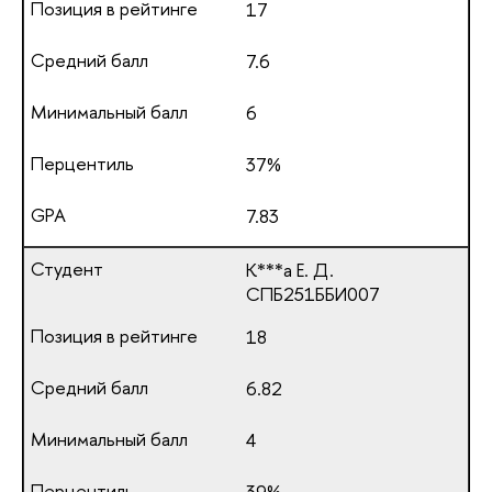
17
7.6
6
37%
7.83
К***а Е. Д.
СПБ251ББИ007
18
6.82
4
39%