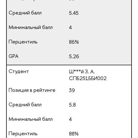
5.45
4
86%
5.26
Ш***й З. А.
СПБ251ББИ002
39
5.8
4
88%