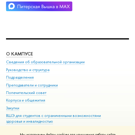
О КАМПУСЕ
ОБ
Сведения об образовательной организации
Мер
Руководство и структура
Мер
Подразделения
Дов
Преподаватели и сотрудники
Ол
Попечительский совет
При
Корпуса и общежития
При
Закупки
Ди
ВШЭ для студентов с ограниченными возможностями
До
здоровья и инвалидностью
Ас
Версия для слабовидящих
Обр
Мы используем файлы cookies для улучшения работы сайта