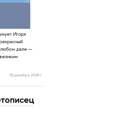
ризует Игоря
Прекрасный
в любом деле —
 великим
29 декабря, 2018 г.
етописец