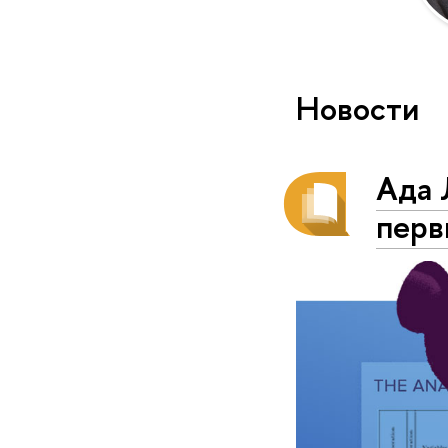
Новости
Ада 
перв