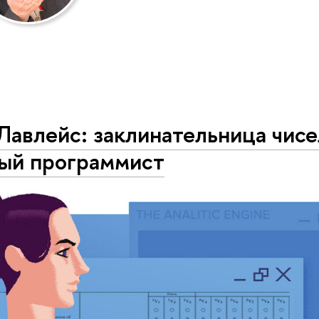
Лавлейс: заклинательница чисе
ый программист