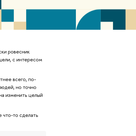
ски ровесник
цели, с интересом
тнее всего, по-
людей, но точно
бна изменить целый
е что-то сделать