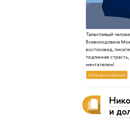
Талантливый челове
Всеволодовича Мож
востоковед, писате
подлинная страсть,
мечтателем!
Свободное общение
Нико
и до