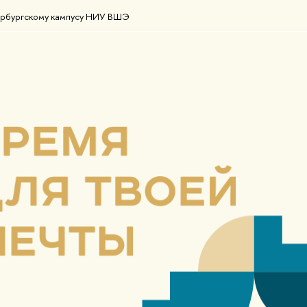
ербургскому кампусу НИУ ВШЭ