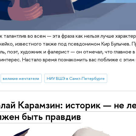
к талантлив во всем — эта фраза как нельзя лучше характе
ейко, известного также под псевдонимом Кир Булычев. 
ль, поэт, художник и фалерист — он отмечал, что главное 
 интерес. Настало время познакомить вас поближе с этим
великие мечтатели
НИУ ВШЭ в Санкт-Петербурге
лай Карамзин: историк — не л
лжен быть правдив