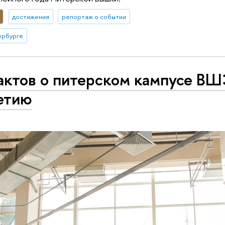
достижения
репортаж о событии
ербурге
актов о питерском кампусе ВШ
етию