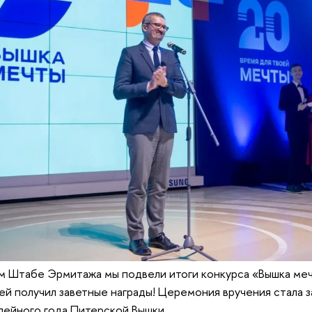
ом Штабе Эрмитажа мы подвели итоги конкурса «Вышка мечт
зей получил заветные награды! Церемония вручения стала
ейного года Питерской Вышки.