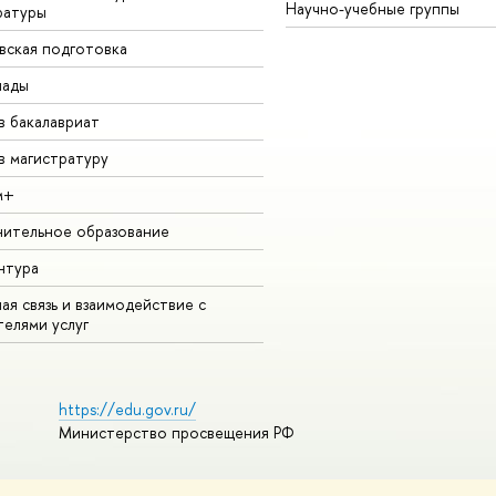
Научно-учебные группы
ратуры
вская подготовка
иады
в бакалавриат
в магистратуру
м+
ительное образование
нтура
ая связь и взаимодействие с
телями услуг
https://edu.gov.ru/
Министерство просвещения РФ