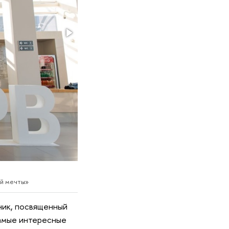
ей мечты»
ник, посвященный
самые интересные