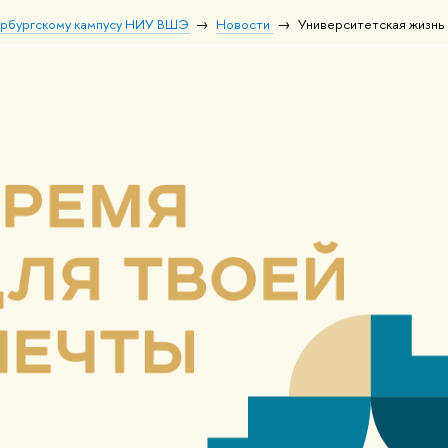
ербургскому кампусу НИУ ВШЭ
Новости
Университетская жизнь