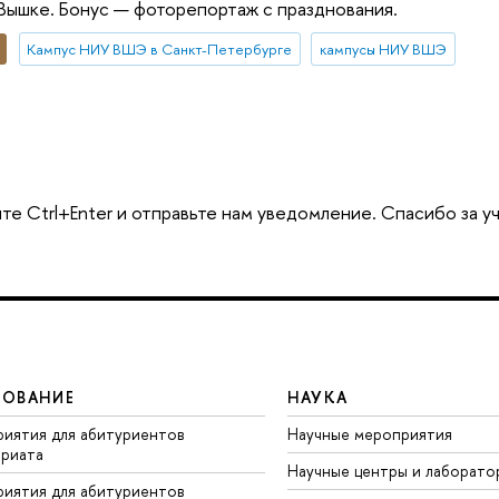
Вышке. Бонус — фоторепортаж с празднования.
Кампус НИУ ВШЭ в Санкт-Петербурге
кампусы НИУ ВШЭ
те Ctrl+Enter и отправьте нам уведомление. Спасибо за у
ЗОВАНИЕ
НАУКА
иятия для абитуриентов
Научные мероприятия
вриата
Научные центры и лаборато
иятия для абитуриентов