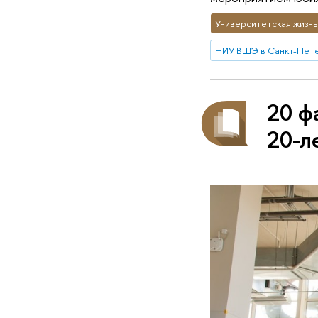
Университетская жизнь
НИУ ВШЭ в Санкт-Пет
20 ф
20-л