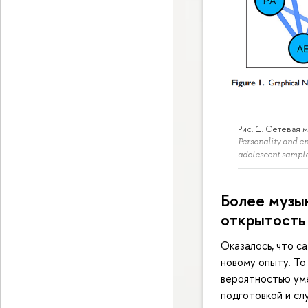
Рис. 1. Сетевая 
Personality and e
adolescent sampl
Более музы
открытость
Оказалось, что с
новому опыту. То
вероятностью уме
подготовкой и сл