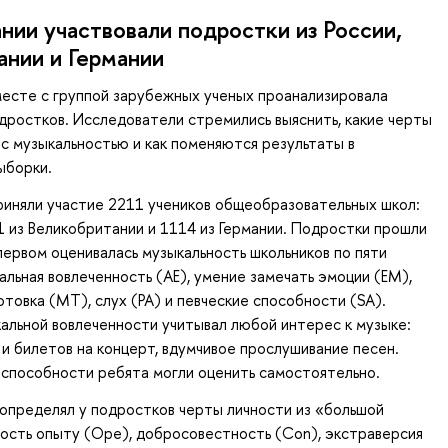
нии участвовали подростки из России,
ании и Германии
есте с группой зарубежных ученых проанализировала
дростков. Исследователи стремились выяснить, какие черты
 с музыкальностью и как поменяются результаты в
ыборки.
риняли участие 2211 учеников общеобразовательных школ:
51 из Великобритании и 1114 из Германии. Подростки прошли
 первом оценивалась музыкальность школьников по пяти
альная вовлеченность (AE), умение замечать эмоции (EM),
отовка (MT), слух (PA) и певческие способности (SA).
альной вовлеченности учитывал любой интерес к музыке:
 и билетов на концерт, вдумчивое прослушивание песен.
 способности ребята могли оценить самостоятельно.
определял у подростков черты личности из «большой
ость опыту (Ope), добросовестность (Con), экстраверсия