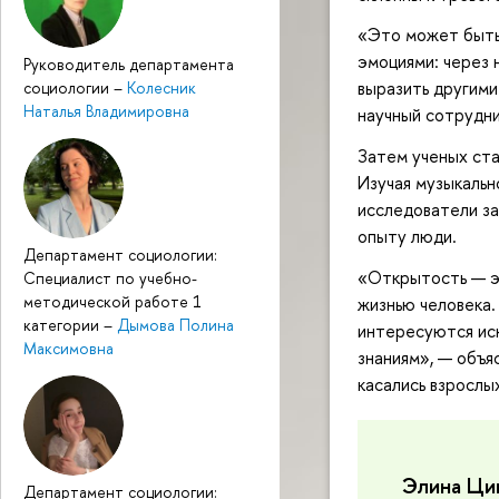
«Это может быть 
эмоциями: через 
Руководитель департамента
выразить другим
социологии
–
Колесник
Наталья Владимировна
научный сотрудн
Затем ученых ста
Изучая музыкальн
исследователи з
опыту люди.
Департамент социологии:
«Открытость — эт
Специалист по учебно-
методической работе 1
жизнью человека.
категории
–
Дымова Полина
интересуются иск
Максимовна
знаниям», — объя
касались взрослы
Элина Ци
Департамент социологии: