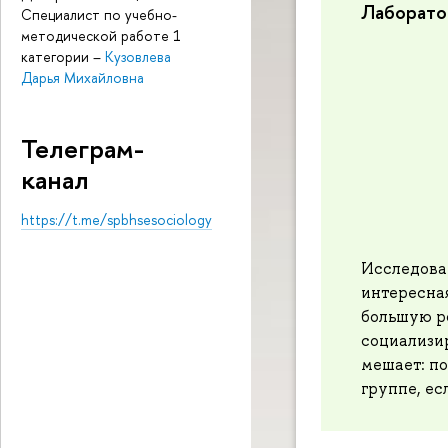
Лаборато
Специалист по учебно-
методической работе 1
категории
–
Кузовлева
Дарья Михайловна
Телеграм-
канал
https://t.me/spbhsesociology
Исследова
интересная
большую ро
социализир
мешает: по
группе, ес