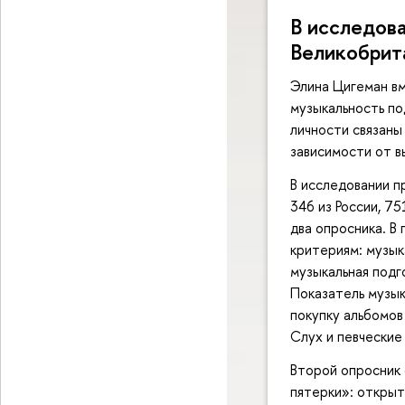
В исследова
Великобрит
Элина Цигеман вм
музыкальность по
личности связаны
зависимости от в
В исследовании п
346 из России, 7
два опросника. В
критериям: музык
музыкальная подг
Показатель музык
покупку альбомов
Слух и певческие
Второй опросник 
пятерки»: открыт