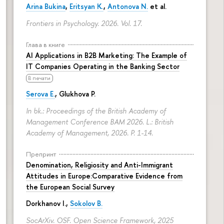
Arina Bukina
,
Eritsyan K.
,
Antonova N.
et al.
Frontiers in Psychology. 2026. Vol. 17.
Глава в книге
AI Applications in B2B Marketing: The Example of
IT Companies Operating in the Banking Sector
В печати
Serova E.
, Glukhova P.
In bk.: Proceedings of the British Academy of
Management Conference BAM 2026. L.: British
Academy of Management, 2026.
P. 1-14.
Препринт
Denomination, Religiosity and Anti-Immigrant
Attitudes in Europe:Comparative Evidence from
the European Social Survey
Dorkhanov I.,
Sokolov B.
SocArXiv. OSF. Open Science Framework, 2025