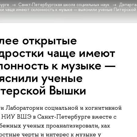
урге
Санкт-Петербургская школа социальных наук
Департа
и чаще имеют склонность к музыке — выяснили ученые Питерской
лее открытые
дростки чаще имеют
лонность к музыке —
яснили ученые
терской Вышки
и Лаборатории социальной и когнитивной
 НИУ ВШЭ в Санкт-Петербурге вместе с
бежных ученых проанализировали, как
остные черты и интерес к музыке у