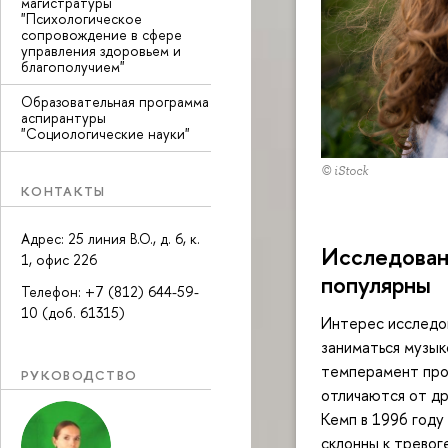
магистратуры
"Психологическое
сопровождение в сфере
управления здоровьем и
благополучием"
Образовательная программа
аспирантуры
"Социологические науки"
© iStock
КОНТАКТЫ
Адрес: 25 линия В.О., д. 6, к.
Исследован
1, офис 226
популярны
Телефон: +7 (812) 644-59-
10 (доб. 61315)
Интерес исследов
заниматься музыко
темперамент проф
РУКОВОДСТВО
отличаются от др
Кемп в 1996 году
склонны к тревог