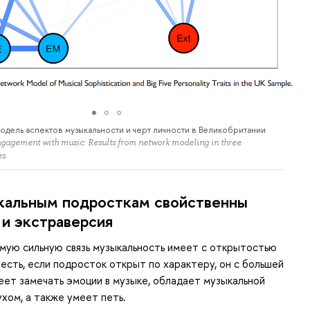
модель аспектов музыкальности и черт личности в Великобритании
ngagement with music: Results from network modeling in three
es
кальным подросткам свойственны
 и экстраверсия
амую сильную связь музыкальность имеет с открытостью
 есть, если подросток открыт по характеру, он с большей
ет замечать эмоции в музыке, обладает музыкальной
ухом, а также умеет петь.