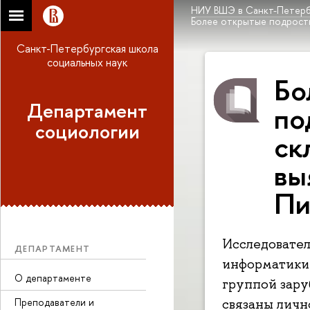
НИУ ВШЭ в Санкт-Петерб
Более открытые подростк
Санкт-Петербургская школа
социальных наук
Бо
Департамент
по
социологии
ск
вы
Пи
Исследовател
ДЕПАРТАМЕНТ
информатики
О департаменте
группой зару
Преподаватели и
связаны личн