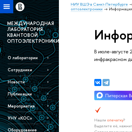
НИУ ВШЭ в Санкт-Петербурге
оптоэлектроники
Информация
МЕЖДУНАРОДНАЯ
ЛАБОРАТОРИЯ
Инфор
КВАНТОВОЙ
ОПТОЭЛЕКТРОНИКИ
В июле-августе 
О лаборатории
инфракрасном д
Сотрудники
Новости
Публикации
Мероприятия
УНУ «КОС»
Нашли
опечатку
?
Выделите её, нажмит
Оборудование
Сервис предназначе