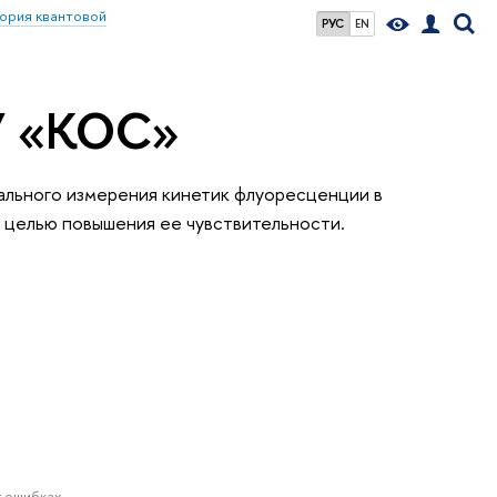
ория квантовой
РУС
EN
У «КОС»
ального измерения кинетик флуоресценции в
 целью повышения ее чувствительности.
 ошибках.