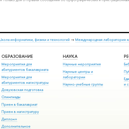
кола информатики, физики и технологий
→
Международная лаборатория к
ОБРАЗОВАНИЕ
НАУКА
Р
Мероприятия для
Научные мероприятия
Би
абитуриентов бакалавриата
Научные центры и
Пу
Мероприятия для
лаборатории
Ед
абитуриентов магистратуры
Научно-учебные группы
и 
Довузовская подготовка
Олимпиады
Прием в бакалавриат
Прием в магистратуру
Диплом+
Дополнительное