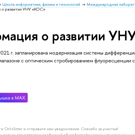
Школа информатики, физики и технологий
Международная лаборат
 о развитии УНУ «КОС»
мация о развитии УН
2021 г. запланирована модернизация системы дифференци
иапазоне c оптическим стробированием флуоресценции с
е Ctrl+Enter и отправьте нам уведомление. Спасибо за участие!
н только для отправки сообщений об орфографических и пунктуационных