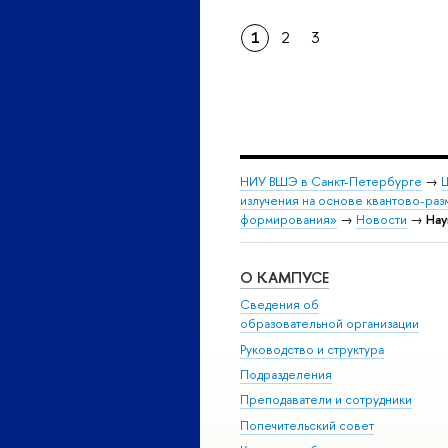
1
2
3
НИУ ВШЭ в Санкт-Петербурге
→
Ш
излучения на основе квантово-раз
формирования»
→
Новости
→
Нау
О КАМПУСЕ
Сведения об
образовательной организации
Руководство и структура
Подразделения
Преподаватели и сотрудники
Попечительский совет