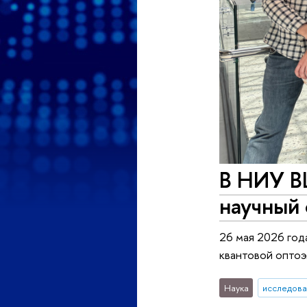
В НИУ В
научный
26 мая 2026 го
квантовой оптоэ
Наука
исследова