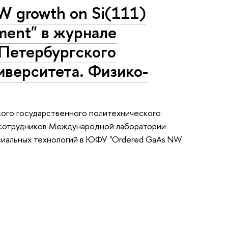
W growth on Si(111)
tment" в журнале
-Петербургского
иверситета. Физико-
кого государственного политехнического
я сотрудников Международной лаборатории
сиальных технологий в ЮФУ "Ordered GaAs NW