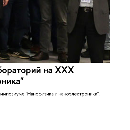
бораторий на ХХХ
оника"
симпозиуме "Нанофизика и наноэлектроника",