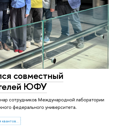
лся совместный
ателей ЮФУ
инар сотрудников Международной лаборатории
жного федерального университета.
Международная лаборатория квантовой оптоэлектроники