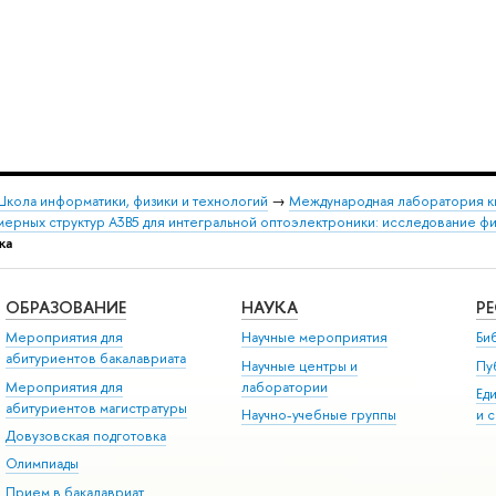
кола информатики, физики и технологий
→
Международная лаборатория к
мерных структур А3В5 для интегральной оптоэлектроники: исследование фи
ка
ОБРАЗОВАНИЕ
НАУКА
Р
Мероприятия для
Научные мероприятия
Би
абитуриентов бакалавриата
Научные центры и
Пу
Мероприятия для
лаборатории
Ед
абитуриентов магистратуры
Научно-учебные группы
и 
Довузовская подготовка
Олимпиады
Прием в бакалавриат