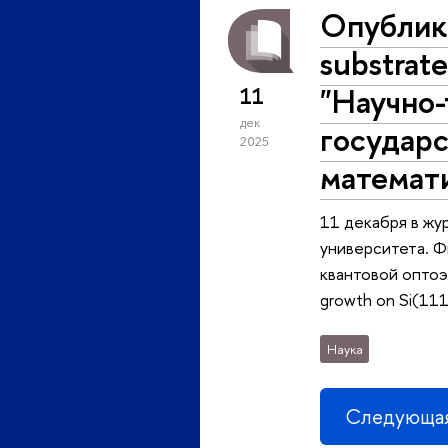
Опублико
substrat
"Научно
11
дек
государс
2025
математи
11 декабря в жу
университета. Ф
квантовой опто
growth on Si(111)
Наука
Следующая