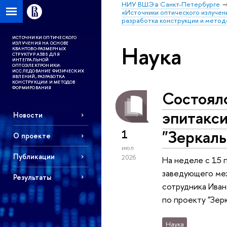
НИУ ВШЭ в Санкт-Петербурге
«Источники оптического излучен
разработка конструкции и мето
ИСТОЧНИКИ ОПТИЧЕСКОГО
ИЗЛУЧЕНИЯ НА ОСНОВЕ
Наука
КВАНТОВО-РАЗМЕРНЫХ
СТРУКТУР А3В5 ДЛЯ
ИНТЕГРАЛЬНОЙ
ОПТОЭЛЕКТРОНИКИ:
ИССЛЕДОВАНИЕ ФИЗИЧЕСКИХ
ЯВЛЕНИЙ, РАЗРАБОТКА
КОНСТРУКЦИИ И МЕТОДОВ
ФОРМИРОВАНИЯ
Состоялс
эпитакс
Новости
"Зеркал
1
О проекте
июл
Публикации
2026
На неделе с 15 
заведующего ме
Результаты
сотрудника Иван
по проекту "Зер
Наука