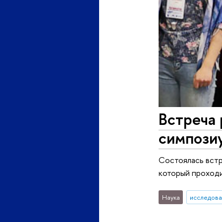
Встреча 
симпози
Состоялась встр
который проходи
Наука
исследова