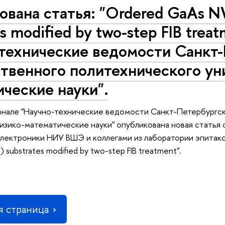
вана статья: "Ordered GaAs N
es modified by two-step FIB trea
-технические ведомости Санкт
твенного политехнического ун
ческие науки".
рнале "Научно-технические ведомости Санкт-Петербургс
изико-математические науки" опубликована новая стать
электроники НИУ ВШЭ и коллегами из лаборатории эпитак
 substrates modified by two-step FIB treatment".
 страница