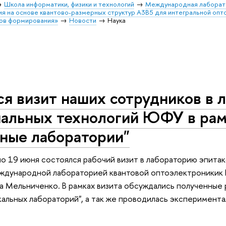
Школа информатики, физики и технологий
Международная лаборато
ия на основе квантово-размерных структур А3В5 для интегральной опт
дов формирования»
Новости
Наука
я визит наших сотрудников в 
иальных технологий ЮФУ в рам
ьные лаборатории"
по 19 июня состоялся рабочий визит в лабораторию эпитак
ждународной лабораторией квантовой оптоэлектроникик 
а Мельниченко. В рамках визита обсуждались полученные 
кальных лабораторий", а так же проводилась эксперимент