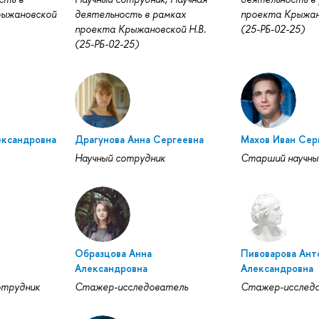
рыжановской
деятельность в рамках
проекта Крыжан
проекта Крыжановской Н.В.
(25-РБ-02-25)
(25-РБ-02-25)
ександровна
Драгунова Анна Сергеевна
Махов Иван Сер
Научный сотрудник
Старший научны
Образцова Анна
Пивоварова Ант
Александровна
Александровна
отрудник
Стажер-исследователь
Стажер-исслед