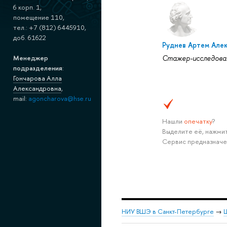
6 корп. 1,
помещение 110,
тел.: +7 (812) 6445910,
доб. 61622
Руднев Артем Але
Стажер-исследова
Менеджер
подразделения
:
Гончарова Алла
Александровна
,
mail:
agoncharova@hse.ru
Нашли
опечатку
?
Выделите её, нажмит
Сервис предназначе
НИУ ВШЭ в Санкт-Петербурге
→
Ш