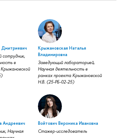
й Дмитриевич
Крыжановская Наталья
Владимировна
й сотрудник,
ность в
Заведующий лабораторией,
 Крыжановской
Научная деятельность в
5)
рамках проекта Крыжановской
Н.В. (25-РБ-02-25)
а Андреевич
Войтович Вероника Ивановна
ик, Научная
Стажер-исследователь
 рамках