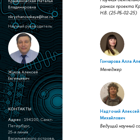
Крыжановская Наталья
рамках проекта К
Владимировна
Н.В. (25-РБ-02-25)
nkryzhanovskaya@hse.ru
Научный руководитель:
Гончарова Алла Ал
Менеджер
Жуков Алексей
Евгеньевич
КОНТАКТЫ
Надточий Алексей
Михайлович
Адрес :
194100, Санкт-
Ведущий научный с
Петербург,
25-я линия
Васильевского острова,