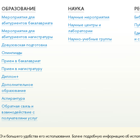
ОБРАЗОВАНИЕ
НАУКА
Р
Мероприятия для
Научные мероприятия
Би
абитуриентов бакалавриата
Научные центры и
Пу
Мероприятия для
лаборатории
Ед
абитуриентов магистратуры
Научно-учебные группы
и 
Довузовская подготовка
Олимпиады
Прием в бакалавриат
Прием в магистратуру
Диплом+
Дополнительное
образование
Аспирантура
Обратная связь и
взаимодействие с
получателями услуг
 и большего удобства его использования. Более подробную информацию об испол
онтакты
Условия использования материалов
Политика конфиденциальност