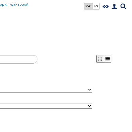
ория квантовой
РУС
EN