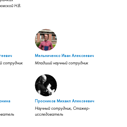
овской Н.В.
геевич
Мельниченко Иван Алексеевич
й сотрудник
Младший научный сотрудник
онина
Просников Михаил Алексеевич
Научный сотрудник, Стажер-
ователь
исследователь