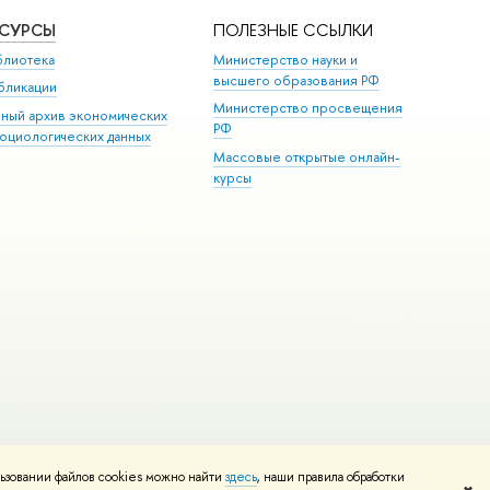
ЕСУРСЫ
ПОЛЕЗНЫЕ ССЫЛКИ
блиотека
Министерство науки и
высшего образования РФ
бликации
Министерство просвещения
иный архив экономических
РФ
социологических данных
Массовые открытые онлайн-
курсы
ьзовании файлов cookies можно найти
здесь
, наши правила обработки
и
Карта сайта
Редактору