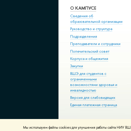
О КАМПУСЕ
Сведения об
образовательной организации
Руководство и структура
Подразделения
Преподаватели и сотрудники
Попечительский совет
Корпуса и общежития
Закупки
ВШЭ для студентов с
ограниченными
возможностями здоровья и
инвалидностью
Версия для слабовидящих
Единая платежная страница
Мы используем файлы cookies для улучшения работы сайта НИУ ВШЭ
© НИУ ВШЭ 1993–2026
Адреса и к