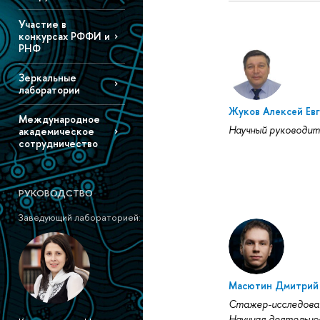
Участие в
конкурсах РФФИ и
РНФ
Зеркальные
лаборатории
Жуков Алексей Ев
Международное
Научный руководит
академическое
сотрудничество
РУКОВОДСТВО
Заведующий лабораторией:
Масютин Дмитрий 
Стажер-исследова
Научная деятельно