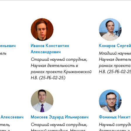
геньевич
Иванов Константин
Комаров Серге
Александрович
ель
Младший научны
Старший научный сотрудник,
Научная деятель
Научная деятельность в
рамках проекта
рамках проекта Крыжановской
Н.В. (25-РБ-02-2
Н.В. (25-РБ-02-25)
Алексеевич
Моисеев Эдуард Ильмирович
Фоминых Никит
тель,
Старший научный сотрудник,
Научный сотрудн
сть в
Научный сотрудник, Научная
деятельность в