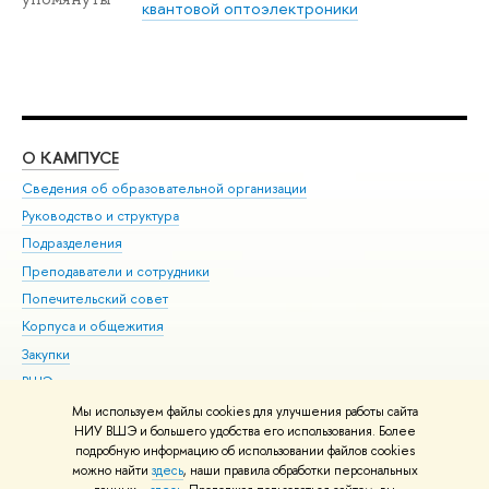
квантовой оптоэлектроники
О КАМПУСЕ
ОБ
Сведения об образовательной организации
Мер
Руководство и структура
Мер
Подразделения
Дов
Преподаватели и сотрудники
Ол
Попечительский совет
При
Корпуса и общежития
При
Закупки
Ди
ВШЭ для студентов с ограниченными возможностями
До
здоровья и инвалидностью
Ас
Мы используем файлы cookies для улучшения работы сайта
Версия для слабовидящих
НИУ ВШЭ и большего удобства его использования. Более
Обр
подробную информацию об использовании файлов cookies
Единая платежная страница
можно найти
здесь
, наши правила обработки персональных