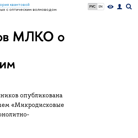
ория квантовой
РУС
EN
ных с оптическим волноводом
ков МЛКО о
ким
дников опубликована
анием «Микродисковые
онолитно-