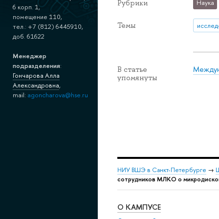
Рубрики
Наука
6 корп. 1,
помещение 110,
Темы
исслед
тел.: +7 (812) 6445910,
доб. 61622
Менеджер
подразделения
:
Междун
В статье
Гончарова Алла
упомянуты
Александровна
,
mail:
agoncharova@hse.ru
НИУ ВШЭ в Санкт-Петербурге
→
Ш
сотрудников МЛКО о микродисков
О КАМПУСЕ