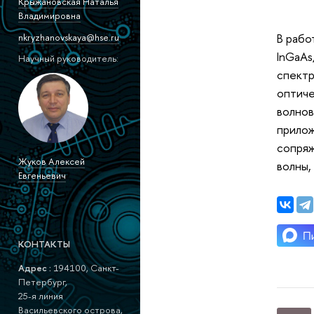
Крыжановская Наталья
Владимировна
В рабо
nkryzhanovskaya@hse.ru
InGaAs
Научный руководитель:
спектр
оптиче
волнов
прилож
сопряж
Жуков Алексей
волны,
Евгеньевич
КОНТАКТЫ
Адрес :
194100, Санкт-
Петербург,
25-я линия
Васильевского острова,