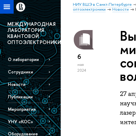
НИУ ВШЭ в Санкт-Петербурге
оптоэлектроники
Новости
МЕЖДУНАРОДНАЯ
ЛАБОРАТОРИЯ
Вы
КВАНТОВОЙ
ОПТОЭЛЕКТРОНИКИ
ми
6
со
О лаборатории
мая
во
2024
Сотрудники
Новости
27 а
Публикации
науч
Мероприятия
лазе
инте
УНУ «КОС»
Оборудование