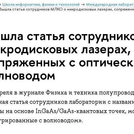
Школа информатики, физики и технологий
Международная лаборат
Вышла статья сотрудников МЛКО о микродисковых лазерах, сопряжен
шла статья сотрудни
кродисковых лазерах,
пряженных с оптичес
лноводом
преля в журнале Физика и техника полупрово
ная статья сотрудников лаборатории с назв
ры на основе InGaAs/GaAs-квантовых точек, м
грированные с волноводом».