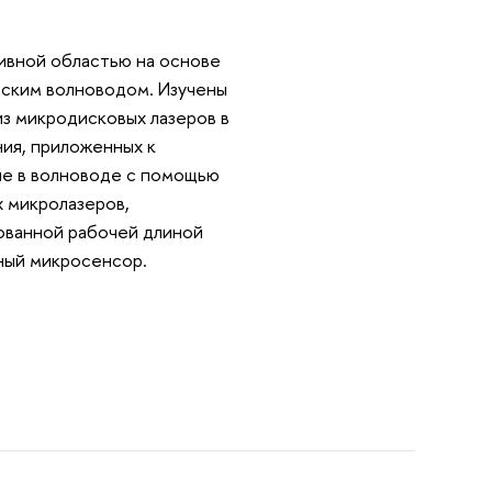
ивной областью на основе
еским волноводом. Изучены
из микродисковых лазеров в
ия, приложенных к
ие в волноводе с помощью
 микролазеров,
сованной рабочей длиной
тный микросенсор.