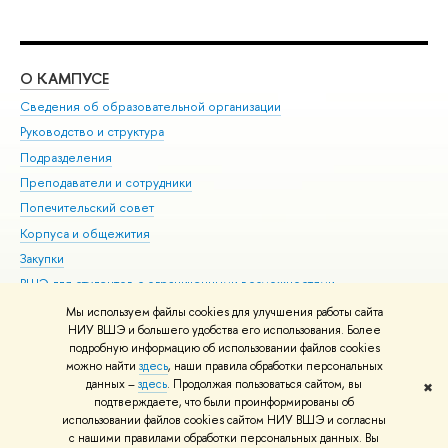
О КАМПУСЕ
ОБ
Сведения об образовательной организации
Мер
Руководство и структура
Мер
Подразделения
Дов
Преподаватели и сотрудники
Ол
Попечительский совет
При
Корпуса и общежития
При
Закупки
Ди
ВШЭ для студентов с ограниченными возможностями
До
здоровья и инвалидностью
Ас
Мы используем файлы cookies для улучшения работы сайта
Версия для слабовидящих
НИУ ВШЭ и большего удобства его использования. Более
Обр
подробную информацию об использовании файлов cookies
Единая платежная страница
можно найти
здесь
, наши правила обработки персональных
данных –
здесь
. Продолжая пользоваться сайтом, вы
✖
Редактору
подтверждаете, что были проинформированы об
© НИУ ВШЭ 1993–2026
Адреса и контакты
Условия использования
использовании файлов cookies сайтом НИУ ВШЭ и согласны
с нашими правилами обработки персональных данных. Вы
материалов
Политика конфиденциальности
Карта сайта