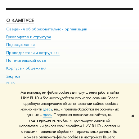
О КАМПУСЕ
ОБ
Сведения об образовательной организации
Мер
Руководство и структура
Мер
Подразделения
Дов
Преподаватели и сотрудники
Ол
Попечительский совет
При
Корпуса и общежития
При
Закупки
Ди
ВШЭ для студентов с ограниченными возможностями
До
здоровья и инвалидностью
Ас
Мы используем файлы cookies для улучшения работы сайта
Версия для слабовидящих
НИУ ВШЭ и большего удобства его использования. Более
Обр
подробную информацию об использовании файлов cookies
Единая платежная страница
можно найти
здесь
, наши правила обработки персональных
данных –
здесь
. Продолжая пользоваться сайтом, вы
✖
Редактору
подтверждаете, что были проинформированы об
© НИУ ВШЭ 1993–2026
Адреса и контакты
Условия использования
использовании файлов cookies сайтом НИУ ВШЭ и согласны
с нашими правилами обработки персональных данных. Вы
материалов
Политика конфиденциальности
Карта сайта
можете отключить файлы cookies в настройках Вашего
Шрифты HSE Sans и HSE Slab разработаны в
Школе дизайна НИУ ВШЭ