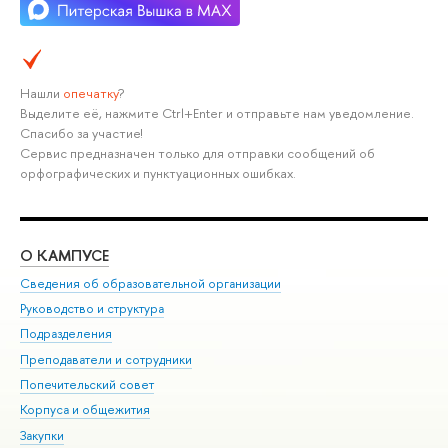
Нашли
опечатку
?
Выделите её, нажмите Ctrl+Enter и отправьте нам уведомление.
Спасибо за участие!
Сервис предназначен только для отправки сообщений об
орфографических и пунктуационных ошибках.
О КАМПУСЕ
ОБ
Сведения об образовательной организации
Мер
Руководство и структура
Мер
Подразделения
Дов
Преподаватели и сотрудники
Ол
Попечительский совет
При
Корпуса и общежития
При
Закупки
Ди