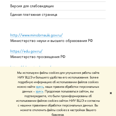
Аспир
Версия для слабовидящих
Обрат
Единая платежная страница
http://www.minobrnauki.gov.ru/
Министерство науки и высшего образования РФ
https://edu.gov.ru/
Министерство просвещения РФ
https://elearning.hse.ru/mooc
Массовые открытые онлайн-курсы
Мы используем файлы cookies для улучшения работы сайта
НИУ ВШЭ и большего удобства его использования. Более
подробную информацию об использовании файлов cookies
можно найти
здесь
, наши правила обработки персональных
© НИУ ВШЭ 1993–2026
Адреса и контакты
Условия
данных –
здесь
. Продолжая пользоваться сайтом, вы
✖
подтверждаете, что были проинформированы об
использования материалов
Политика конфиденциальности
использовании файлов cookies сайтом НИУ ВШЭ и согласны
Карта сайта
с нашими правилами обработки персональных данных. Вы
можете отключить файлы cookies в настройках Вашего
Редактору
браузера.