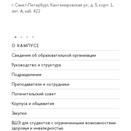
г. Санкт-Петербург, Кантемировская ул., д. 3, корп. 1,
лит. А, каб. 422
О КАМПУСЕ
ОБР
Сведения об образовательной организации
Мероп
Руководство и структура
Мероп
Подразделения
Довуз
Преподаватели и сотрудники
Олим
Попечительский совет
Прием
Корпуса и общежития
Прием
Закупки
Дипл
ВШЭ для студентов с ограниченными возможностями
Допол
здоровья и инвалидностью