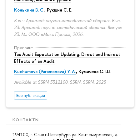
Конькина В. С.
, Рукшин С. Е.
В кн.: Архимед: научно-методический сборник. Вып.
23: Архимед: научно-методический сборник. Выпуск
23. М.: ООО «Макс Пресс», 2026.
Препринт
Tax Audit Expectation Updating: Direct and Indirect
Effects of an Audit
Kuchumova (Paramonova) Y. A.
,
Кумачева С. Ш.
Available at SSRN 5312100. SSRN. SSRN, 2025
Все публикации
КОНТАКТЫ
194100, г. Санкт-Петербург, ул. Кантемировская, д.