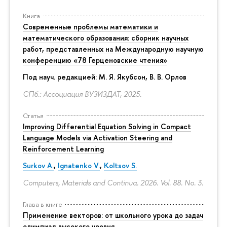
Книга
Современные проблемы математики и
математического образования: сборник научных
работ, представленных на Международную научную
конференцию «78 Герценовские чтения»
Под науч. редакцией:
М. Я. Якубсон
, В. В. Орлов
СПб.: Ассоциация ВУЗИЗДАТ, 2025.
Статья
Improving Differential Equation Solving in Compact
Language Models via Activation Steering and
Reinforcement Learning
Surkov A.
,
Ignatenko V.
,
Koltsov S.
Computers, Materials and Continua. 2026. Vol. 88. No. 3.
Глава в книге
Применение векторов: от школьного урока до задач
олимпиад высокого уровня