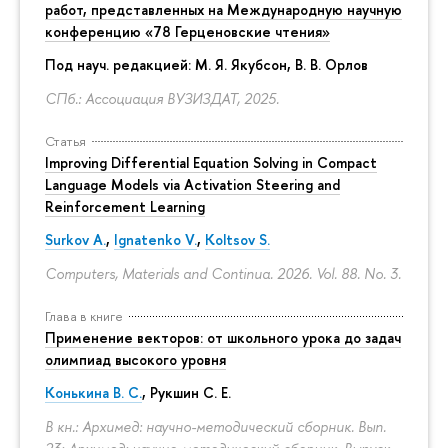
работ, представленных на Международную научную
конференцию «78 Герценовские чтения»
Под науч. редакцией:
М. Я. Якубсон
, В. В. Орлов
СПб.: Ассоциация ВУЗИЗДАТ, 2025.
Статья
Improving Differential Equation Solving in Compact
Language Models via Activation Steering and
Reinforcement Learning
Surkov A.
,
Ignatenko V.
,
Koltsov S.
Computers, Materials and Continua. 2026. Vol. 88. No. 3.
Глава в книге
Применение векторов: от школьного урока до задач
олимпиад высокого уровня
Конькина В. С.
, Рукшин С. Е.
В кн.: Архимед: научно-методический сборник. Вып.