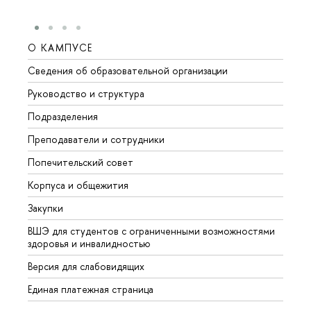
О КАМПУСЕ
ОБР
Сведения об образовательной организации
Мероп
Руководство и структура
Мероп
Подразделения
Довуз
Преподаватели и сотрудники
Олим
Попечительский совет
Прием
Корпуса и общежития
Прием
Закупки
Дипл
ВШЭ для студентов с ограниченными возможностями
Допол
здоровья и инвалидностью
Аспир
Версия для слабовидящих
Обрат
Единая платежная страница