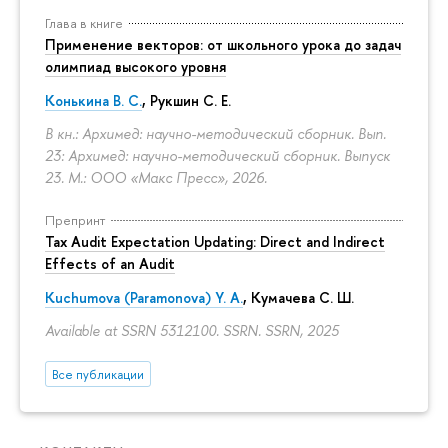
Глава в книге
Применение векторов: от школьного урока до задач
олимпиад высокого уровня
Конькина В. С.
, Рукшин С. Е.
В кн.: Архимед: научно-методический сборник. Вып.
23: Архимед: научно-методический сборник. Выпуск
23. М.: ООО «Макс Пресс», 2026.
Препринт
Tax Audit Expectation Updating: Direct and Indirect
Effects of an Audit
Kuchumova (Paramonova) Y. A.
,
Кумачева С. Ш.
Available at SSRN 5312100. SSRN. SSRN, 2025
Все публикации