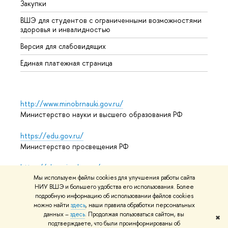
Закупки
Дипл
ВШЭ для студентов с ограниченными возможностями
Допол
здоровья и инвалидностью
Аспир
Версия для слабовидящих
Обрат
Единая платежная страница
http://www.minobrnauki.gov.ru/
Министерство науки и высшего образования РФ
https://edu.gov.ru/
Министерство просвещения РФ
https://elearning.hse.ru/mooc
Массовые открытые онлайн-курсы
Мы используем файлы cookies для улучшения работы сайта
НИУ ВШЭ и большего удобства его использования. Более
подробную информацию об использовании файлов cookies
можно найти
здесь
, наши правила обработки персональных
данных –
здесь
. Продолжая пользоваться сайтом, вы
© НИУ ВШЭ 1993–2026
Адреса и контакты
Условия
✖
подтверждаете, что были проинформированы об
использования материалов
Политика конфиденциальности