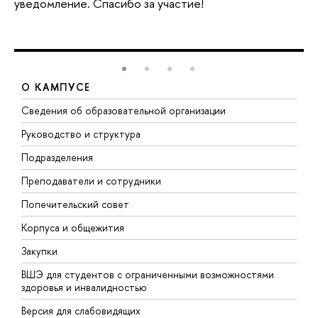
уведомление. Спасибо за участие!
О КАМПУСЕ
Сведения об образовательной организации
М
Руководство и структура
М
Подразделения
Д
Преподаватели и сотрудники
О
Попечительский совет
П
Корпуса и общежития
П
Закупки
Д
ВШЭ для студентов с ограниченными возможностями
Д
здоровья и инвалидностью
А
Версия для слабовидящих