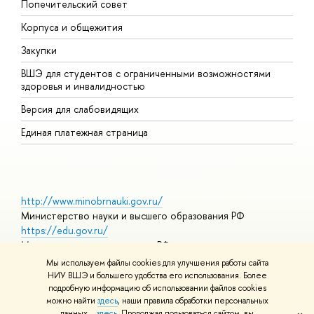
Попечительский совет
П
Корпуса и общежития
П
Закупки
Д
ВШЭ для студентов с ограниченными возможностями
Д
здоровья и инвалидностью
А
Версия для слабовидящих
О
Единая платежная страница
http://www.minobrnauki.gov.ru/
Министерство науки и высшего образования РФ
https://edu.gov.ru/
Министерство просвещения РФ
https://elearning.hse.ru/mooc
Мы используем файлы cookies для улучшения работы сайта
Массовые открытые онлайн-курсы
НИУ ВШЭ и большего удобства его использования. Более
подробную информацию об использовании файлов cookies
можно найти
здесь
, наши правила обработки персональных
данных –
здесь
. Продолжая пользоваться сайтом, вы