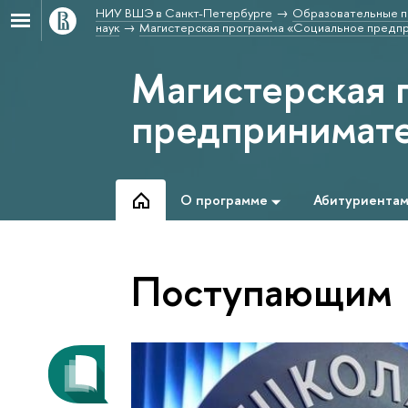
НИУ ВШЭ в Санкт-Петербурге
Образовательные п
наук
Магистерская программа «Социальное предпр
Магистерская 
предпринимате
О программе
Абитуриента
Поступающим