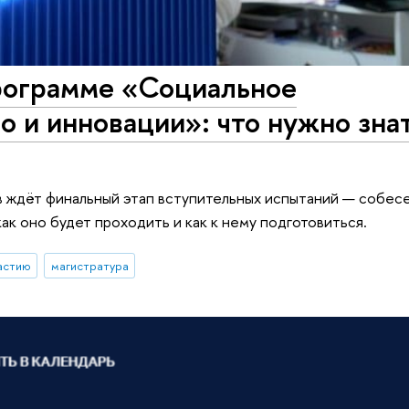
рограмме «Социальное
 и инновации»: что нужно зна
 ждёт финальный этап вступительных испытаний — собес
ак оно будет проходить и как к нему подготовиться.
астию
магистратура