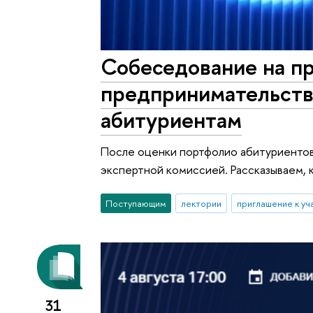
Собеседование на п
предпринимательство
абитуриентам
После оценки портфолио абитуриентов
экспертной комиссией. Рассказываем, к
Поступающим
лектории
приглашение к уч
31