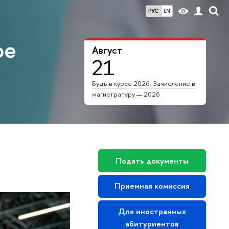
РУС
EN
ое
Август
21
Будь в курсе 2026: Зачисление в
магистратуру — 2026
Подать документы
Приемная комиссия
Для иностранных
абитуриентов