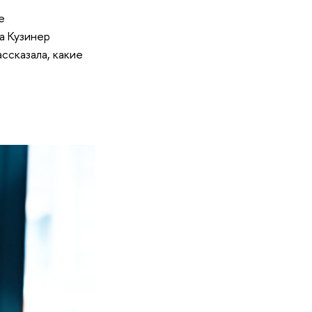
е
а Кузинер
ссказала, какие