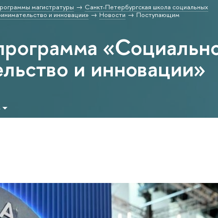
рограммы магистратуры
Санкт-Петербургская школа социальных
инимательство и инновации»
Новости
Поступающим
программа «Социальн
льство и инновации»
м