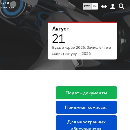
аук и
РУС
EN
йгу»: как
Август
21
Будь в курсе 2026: Зачисление в
магистратуру — 2026
Подать документы
Приемная комиссия
Для иностранных
абитуриентов