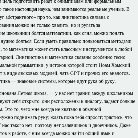
бе цель подготовить ребят к олимпиадам или формальным
о такое настоящая наука, чем занимаются реальные ученые. В
уг абстрактного» про то, как лингвистика связана с
вания можно не только хвалить, но и ругать за
ие школьники боятся математики, как огня, можно понять
не нужно бояться. Если уметь правильно пользоваться методами
и, то математика может стать классным инструментом в любой
тарной. Лингвистика и математика связаны особенно тесно,
рмальной грамматики, у истоков которой стоит Ноам Хомский.
 в виде языковых моделей, чата-GPT и прочих его аналогов.
атика — знаковые системы, которые идут рука об руку.
основана Летняя школа, — у нас нет границ между школьником
твуют себя открыто, они расположены к диалогу, задают больше
. Это то, чего мне всегда не хватало в обычной
ужно поднимать руку; ждать пока тебя спросят; трястись, что
нас такого нет, поэтому нет халявщиков и двоечников. Даже
готов к работе, с ним всегда можно найти общий язык и