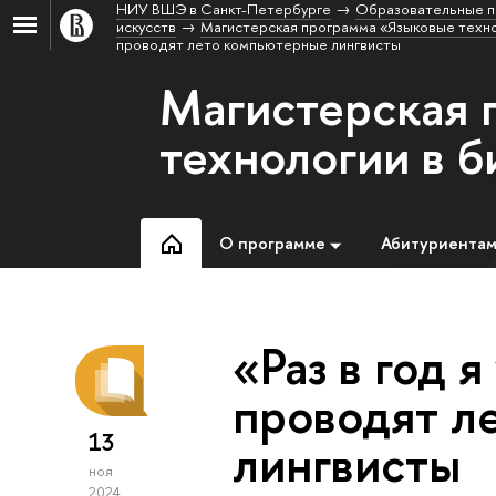
НИУ ВШЭ в Санкт-Петербурге
Образовательные п
искусств
Магистерская программа «Языковые техно
проводят лето компьютерные лингвисты
Магистерская 
технологии в б
О программе
Абитуриента
«Раз в год я
проводят л
13
лингвисты
ноя
2024