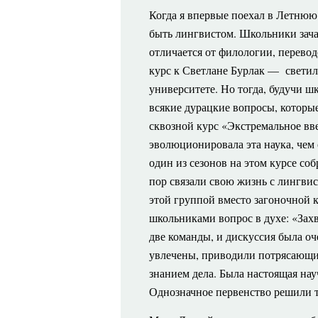
Когда
я впервые поехал в Летнюю 
быть лингвистом. Школьники зачас
отличается от филологии, перевод
курс к Светлане Бурлак — светил
университете. Но тогда, будучи шк
всякие дурацкие вопросы, которые
сквозной курс «Экстремальное вве
эволюционировала эта наука, чем 
один из сезонов на этом курсе со
пор связали свою жизнь с лингви
этой группой вместо загоночной 
школьниками вопрос в духе: «Зах
две команды, и дискуссия была оч
увлечены, приводили потрясающи
знанием дела. Была настоящая на
Однозначное первенство решили т