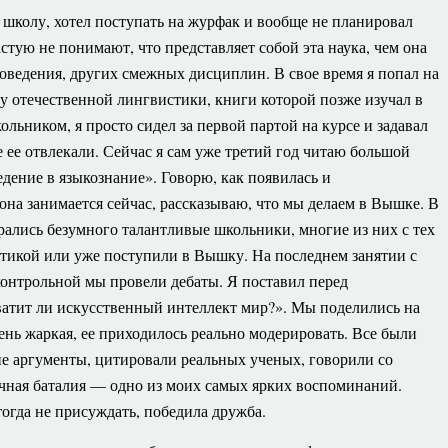
школу, хотел поступать на журфак и вообще не планировал
тую не понимают, что представляет собой эта наука, чем она
оведения, других смежных дисциплин. В свое время я попал на
у отечественной лингвистики, книги которой позже изучал в
ольником, я просто сидел за первой партой на курсе и задавал
 ее отвлекали. Сейчас я сам уже третий год читаю большой
дение в языкознание». Говорю, как появилась и
она занимается сейчас, рассказываю, что мы делаем в Вышке. В
брались безумного талантливые школьники, многие из них с тех
стикой или уже поступили в Вышку. На последнем занятии с
контрольной мы провели дебаты. Я поставил перед
ватит ли искусственный интеллект мир?». Мы поделились на
ень жаркая, ее приходилось реально модерировать. Все были
е аргументы, цитировали реальных ученых, говорили со
учная баталия — одно из моих самых ярких воспоминаний.
огда не присуждать, победила дружба.