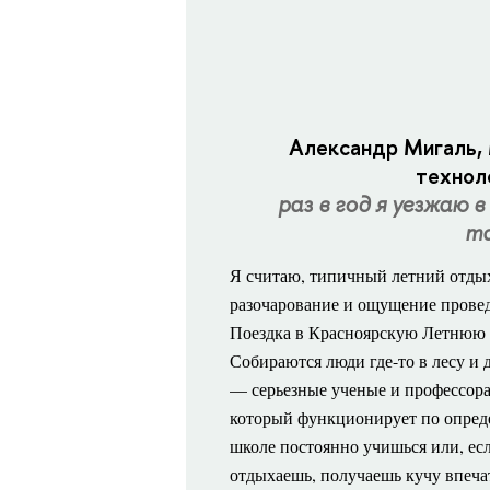
Александр Мигаль, 
техноло
раз в год я уезжаю 
та
Я
считаю, типичный летний отдых 
разочарование и ощущение провед
Поездка в Красноярскую Летнюю 
Собираются люди где-то в лесу и 
— серьезные ученые и профессора.
который функционирует по опреде
школе постоянно учишься или, есл
отдыхаешь, получаешь кучу впечат