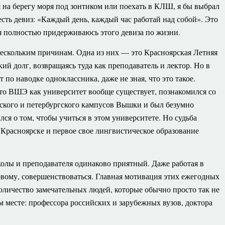
я на берегу моря под зонтиком или поехать в КЛШ, я бы выбрал
сть девиз: «Каждый день, каждый час работай над собой». Это
, я полностью придерживаюсь этого девиза по жизни.
ескольким причинам. Одна из них — это Красноярская Летняя
ий долг, возвращаясь туда как преподаватель и лектор. Но в
 по наводке одноклассника, даже не зная, что это такое.
что ВШЭ как университет вообще существует, познакомился со
ского и петербургского кампусов Вышки и был безумно
лся о том, чтобы учиться в этом университете. Но судьба
в Красноярске и первое свое лингвистическое образование
колы и преподавателя одинаково приятный. Даже работая в
ому, совершенствоваться. Главная мотивация этих ежегодных
личество замечательных людей, которые обычно просто так не
м месте: профессора российских и зарубежных вузов, доктора