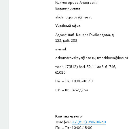
Колмогорова Анастасия
Владимировна
akolmogorova@hse.ru
Учебный офис
Адрес: наб. Канала Грибоедова, д.
123, каб. 203
e-mail:
eskomarovskaya@hse.ru; tmoshkova@hse.ru
тел.: +7(812) 644-59-11 доб. 61746,
61010
Пн. – Пт.: 10:00–18:30
Сб. – Вс.: Выходной
Контакт-центр
Телефон:
+7 (812) 980-00-30
Пн. – Пт.: 10:00-18:00