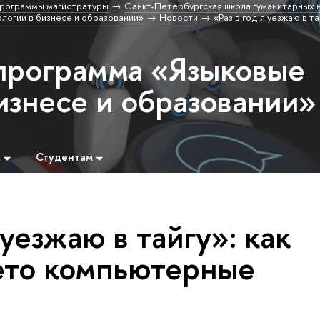
рограммы магистратуры
Санкт-Петербургская школа гуманитарных н
логии в бизнесе и образовании»
Новости
«Раз в год я уезжаю в та
программа «Языковые
изнесе и образовании»
м
Студентам
 уезжаю в тайгу»: как
ето компьютерные