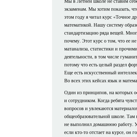
Мы
в Летней школе не ставим се
экзаменам. Мы хотим показать, чт
этом году я читал курс «Точное др
математикой. Нашу систему образо
стандартизацию ряда вещей. Мног
почему. Этот курс о том, что ее 
матанализа, статистики и прочим
деятельности, в том числе гумани
потому что есть целый раздел фо
Еще есть искусственный интеллект
Во всех этих кейсах язык и матем
Один
из принципов, на которых 
и сотрудником. Когда ребята чувс
вопросов и увлекаются материалом
общеобразовательной школе. Там н
не выполнил домашнюю работу. У 
если кто-то отстает на курсе, он 