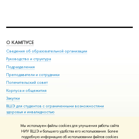
О КАМПУСЕ
ОБ
Сведения об образовательной организации
Мер
Руководство и структура
Мер
Подразделения
Дов
Преподаватели и сотрудники
Ол
Попечительский совет
При
Корпуса и общежития
При
Закупки
Ди
ВШЭ для студентов с ограниченными возможностями
До
здоровья и инвалидностью
Ас
Версия для слабовидящих
Обр
Мы используем файлы cookies для улучшения работы сайта
Единая платежная страница
НИУ ВШЭ и большего удобства его использования. Более
подробную информацию об использовании файлов cookies