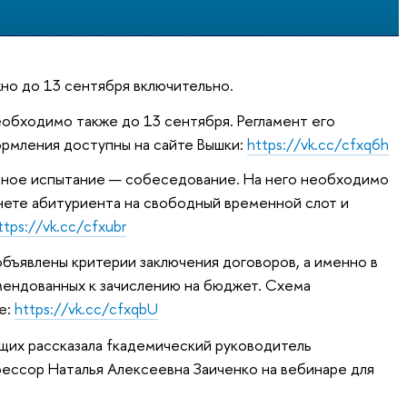
о до 13 сентября включительно.
еобходимо также до 13 сентября. Регламент его
ормления доступны на сайте Вышки:
https://vk.cc/cfxq6h
ное испытание — собеседование. На него необходимо
инете абитуриента на свободный временной слот и
ttps://vk.cc/cfxubr
объявлены критерии заключения договоров, а именно в
мендованных к зачислению на бюджет. Схема
е:
https://vk.cc/cfxqbU
щих рассказала fкадемический руководитель
ессор Наталья Алексеевна Заиченко на вебинаре для