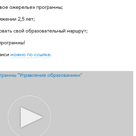
вое ожерелье» программы;
яжении 2,5 лет;
вать свой образовательный маршрут;
программы!
писи
можно по ссылке
.
граммы "Управление образованием"