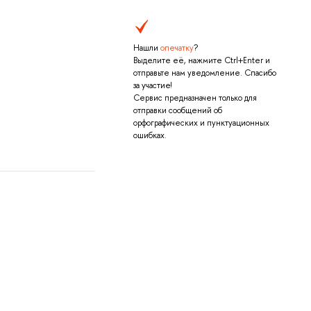
Нашли
опечатку
?
Выделите её, нажмите Ctrl+Enter и
отправьте нам уведомление. Спасибо
за участие!
Сервис предназначен только для
отправки сообщений об
орфографических и пунктуационных
ошибках.