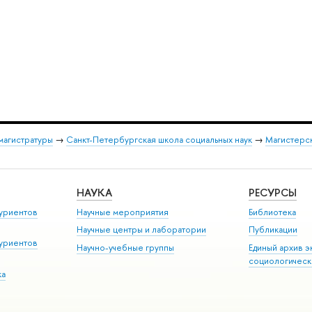
магистратуры
→
Санкт-Петербургская школа социальных наук
→
Магистерск
НАУКА
РЕСУРСЫ
уриентов
Научные мероприятия
Библиотека
Научные центры и лаборатории
Публикации
уриентов
Научно-учебные группы
Единый архив э
социологическ
ка