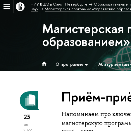
НИУ ВШЭ в Санкт-Петербурге
Образовательные п
наук
Магистерская программа «Управление образо
Магистерская 
образованием»
О программе
Абитуриентам
Приём-приё
Напоминаем про ключев
23
магистерскую програм
авг
2022