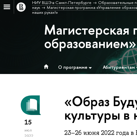
НИУ ВШЭ в Санкт-Петербурге
Образовательные п
наук
Магистерская программа «Управление образо
наших руках!»
Магистерская 
образованием»
О программе
Абитуриентам
«Образ Буд
культуры в 
15
июл
23–26 июня 2022 года в
2022