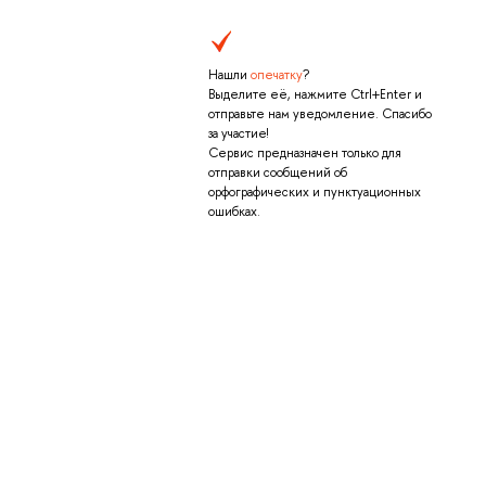
Нашли
опечатку
?
Выделите её, нажмите Ctrl+Enter и
отправьте нам уведомление. Спасибо
за участие!
Сервис предназначен только для
отправки сообщений об
орфографических и пунктуационных
ошибках.