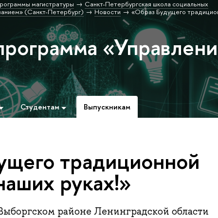
рограммы магистратуры
Санкт-Петербургская школа социальных
ванием» (Санкт-Петербург)
Новости
«Образ Будущего традицион
программа «Управлен
Студентам
Выпускникам
ущего традиционной
наших руках!»
 Выборгском районе Ленинградской области