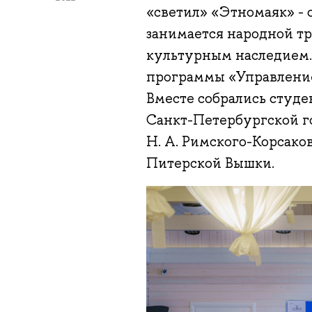
«светил» «Этномаяк» - 
занимается народной т
культурным наследием.
программы «Управление
Вместе собрались студ
Санкт-Петербургской г
Н. А. Римского-Корсако
Питерской Вышки.