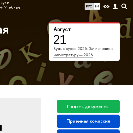
аук и
РУС
EN
Учебные
ая
Август
21
Будь в курсе 2026: Зачисление в
магистратуру — 2026
Подать документы
и
Приемная комиссия