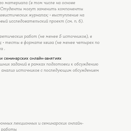
го материала (в том числе на основе
я. Студенты могут заменить компоненты
нгвистических журналах; • выступление на
вый исследовательский проект (см. п. 6).
етических работ (не менее 5 источников), в
; • тесты в формате квиза (не менее четырех по
а .
и семинарских онлайн-занятиях
них заданий в рамках подготовки к обсуждению
и анализ источников с последующим обсуждением
хронных лекционных и семинарских онлайн-
е работы