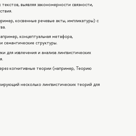
 текстов, выявляя закономерности связности,
ствия.
ример, косвенные речевые акты, импликатуры) с
ва.
апример, концептуальная метафора,
и семантические структуры.
и для извлечения и анализа лингвистических
я.
ерез когнитивные теории (например, Теорию
грирующий несколько лингвистических теорий для