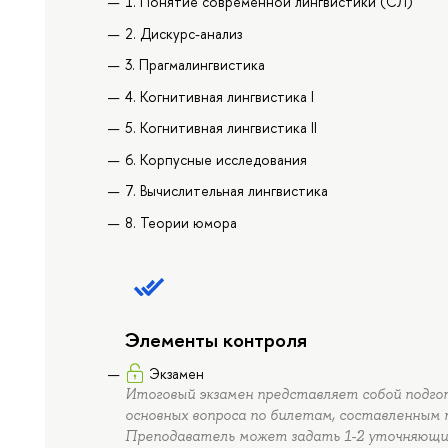
1. Понятие современной лингвистики (СЛ)
2. Дискурс-анализ
3. Прагмалингвистика
4. Когнитивная лингвистика I
5. Когнитивная лингвистика II
6. Корпусные исследования
7. Вычислительная лингвистика
8. Теории юмора
Элементы контроля
Экзамен
Итоговый экзамен представляет собой подгот
основных вопроса по билетам, составленным 
Преподаватель может задать 1-2 уточняющих