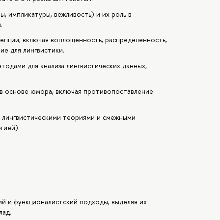
, импликатуры, вежливость) и их роль в
.
епции, включая воплощенность, распределенность,
ие для лингвистики.
одами для анализа лингвистических данных,
 в основе юмора, включая противопоставление
 лингвистическими теориями и смежными
гией).
ий и функционалистский подходы, выделяя их
лад.