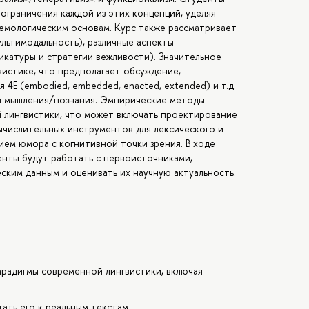
ограничения каждой из этих концепций, уделяя
емологическим основам. Курс также рассматривает
ультимодальность), различные аспекты
икатуры и стратегии вежливости). Значительное
вистике, что предполагает обсуждение,
4E (embodied, embedded, enacted, extended) и т.д.
 и мышления/познания. Эмпирические методы
й лингвистики, что может включать проектирование
вычислительных инструментов для лексического и
нием юмора с когнитивной точки зрения. В ходе
енты будут работать с первоисточниками,
ским данным и оценивать их научную актуальность.
арадигмы современной лингвистики, включая
ать его к реальным текстам.