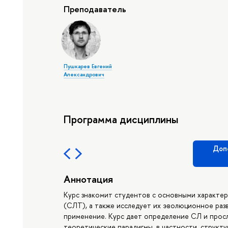
Преподаватель
Пушкарев Евгений
Александрович
Программа дисциплины
Доп
Аннотация
Курс знакомит студентов с основными характе
(СЛТ), а также исследует их эволюционное ра
применение. Курс дает определение СЛ и просл
теоретические парадигмы, в частности, структу