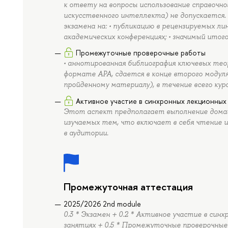
к ответу на вопросы использование справочно
искусственного интеллекта) не допускаетс
экзамена на: • публикацию в рецензируемых ли
академических конференциях; • значимый итого
Промежуточные проверочные работы
• аннотированная библиография ключевых теор
формате АРА, сдается в конце второго модуля
пройденному материалу), в течение всего курс
Активное участие в синхронных лекционных 
Этот аспект предполагает выполнение домаш
изучаемых тем, что включает в себя чтение 
в аудитории.
Промежуточная аттестация
2025/2026 2nd module
0.3 * Экзамен + 0.2 * Активное участие в син
занятиях + 0.5 * Промежуточные проверочны