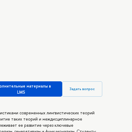
олнительные материалы в
Задать вопрос
LMS
ристиками современных лингвистических теорий
звитие таких теорий и междисциплинарное
еживает ее развитие через ключевые
рализм, генеративизм и функционализм. Студенты