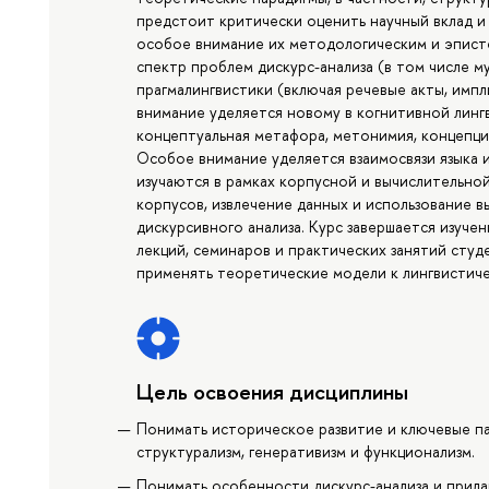
предстоит критически оценить научный вклад и 
особое внимание их методологическим и эпист
спектр проблем дискурс-анализа (в том числе м
прагмалингвистики (включая речевые акты, импл
внимание уделяется новому в когнитивной линг
концептуальная метафора, метонимия, концепция 
Особое внимание уделяется взаимосвязи языка
изучаются в рамках корпусной и вычислительно
корпусов, извлечение данных и использование 
дискурсивного анализа. Курс завершается изуче
лекций, семинаров и практических занятий студ
применять теоретические модели к лингвистиче
Цель освоения дисциплины
Понимать историческое развитие и ключевые п
структурализм, генеративизм и функционализм.
Понимать особенности дискурс-анализа и прилаг