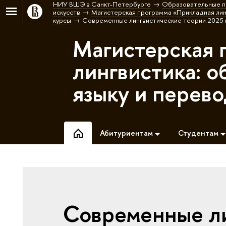
НИУ ВШЭ в Санкт-Петербурге
Образовательные п
искусств
Магистерская программа «Прикладная лин
курсы
Современные лингвистические теории 2025 и
Магистерская 
лингвистика: 
языку и перев
Абитуриентам
Студентам
Современные ли