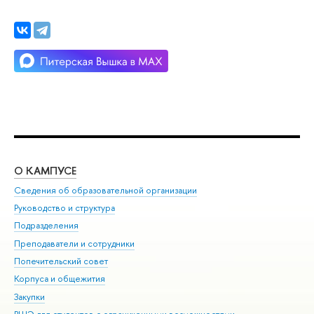
О КАМПУСЕ
ОБ
Сведения об образовательной организации
Мер
Руководство и структура
Мер
Подразделения
Дов
Преподаватели и сотрудники
Ол
Попечительский совет
При
Корпуса и общежития
При
Закупки
Ди