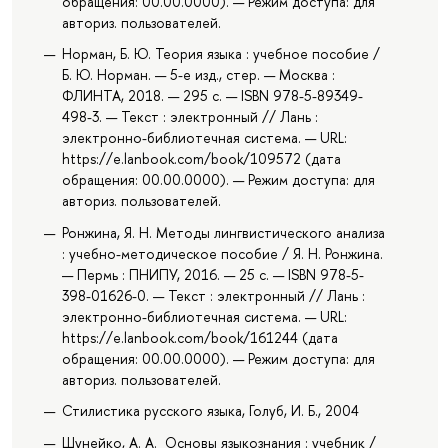
обращения: 00.00.0000). — Режим доступа: для
авториз. пользователей.
Норман, Б. Ю. Теория языка : учебное пособие /
Б. Ю. Норман. — 5-е изд., стер. — Москва :
ФЛИНТА, 2018. — 295 с. — ISBN 978-5-89349-
498-3. — Текст : электронный // Лань :
электронно-библиотечная система. — URL:
https://e.lanbook.com/book/109572 (дата
обращения: 00.00.0000). — Режим доступа: для
авториз. пользователей.
Ронжина, Я. Н. Методы лингвистического анализа
: учебно-методическое пособие / Я. Н. Ронжина.
— Пермь : ПНИПУ, 2016. — 25 с. — ISBN 978-5-
398-01626-0. — Текст : электронный // Лань :
электронно-библиотечная система. — URL:
https://e.lanbook.com/book/161244 (дата
обращения: 00.00.0000). — Режим доступа: для
авториз. пользователей.
Стилистика русского языка, Голуб, И. Б., 2004
Шунейко, А. А. Основы языкознания : учебник /