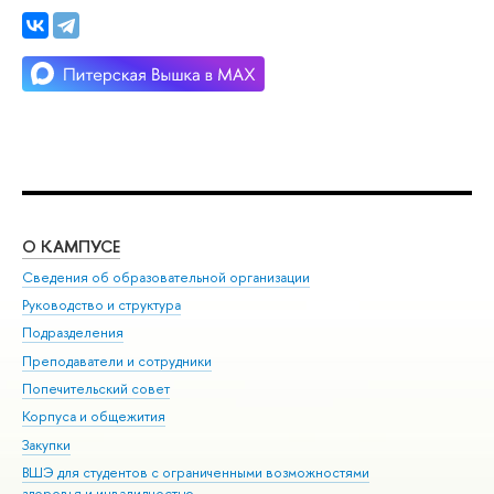
О КАМПУСЕ
ОБ
Сведения об образовательной организации
Мер
Руководство и структура
Мер
Подразделения
Дов
Преподаватели и сотрудники
Ол
Попечительский совет
При
Корпуса и общежития
При
Закупки
Ди
ВШЭ для студентов с ограниченными возможностями
До
здоровья и инвалидностью