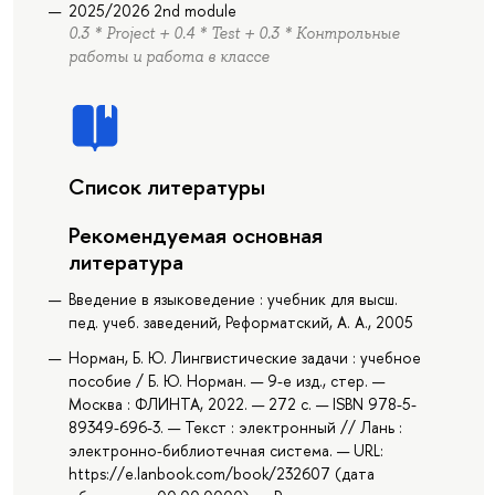
2025/2026 2nd module
0.3 * Project + 0.4 * Test + 0.3 * Контрольные
работы и работа в классе
Список литературы
Рекомендуемая основная
литература
Введение в языковедение : учебник для высш.
пед. учеб. заведений, Реформатский, А. А., 2005
Норман, Б. Ю. Лингвистические задачи : учебное
пособие / Б. Ю. Норман. — 9-е изд., стер. —
Москва : ФЛИНТА, 2022. — 272 с. — ISBN 978-5-
89349-696-3. — Текст : электронный // Лань :
электронно-библиотечная система. — URL:
https://e.lanbook.com/book/232607 (дата