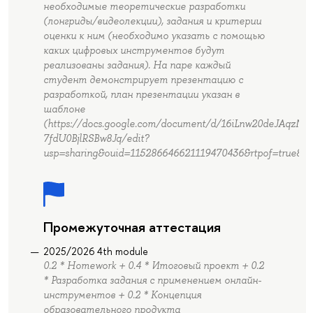
необходимые теоретические разработки
(лонгриды/видеолекции), задания и критерии
оценки к ним (необходимо указать с помощью
каких цифровых инструментов будут
реализованы задания). На паре каждый
студент демонстрирует презентацию с
разработкой, план презентации указан в
шаблоне
(https://docs.google.com/document/d/16iLnw20deJAqzN17
7fdU0BjlRSBw8Jq/edit?
usp=sharing&ouid=115286646621119470436&rtpof=true&sd=
Промежуточная аттестация
2025/2026 4th module
0.2 * Homework + 0.4 * Итоговый проект + 0.2
* Разработка задания с применением онлайн-
инструментов + 0.2 * Концепция
образовательного продукта