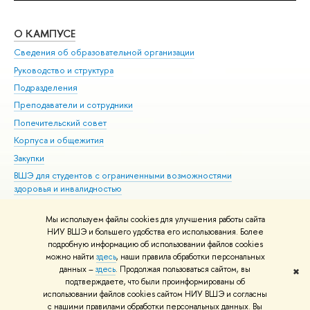
О КАМПУСЕ
ОБ
Сведения об образовательной организации
Мер
Руководство и структура
Мер
Подразделения
Дов
Преподаватели и сотрудники
Ол
Попечительский совет
При
Корпуса и общежития
При
Закупки
Ди
ВШЭ для студентов с ограниченными возможностями
До
здоровья и инвалидностью
Ас
Версия для слабовидящих
Обр
Мы используем файлы cookies для улучшения работы сайта
Единая платежная страница
НИУ ВШЭ и большего удобства его использования. Более
подробную информацию об использовании файлов cookies
можно найти
здесь
, наши правила обработки персональных
данных –
здесь
. Продолжая пользоваться сайтом, вы
✖
Редактору
подтверждаете, что были проинформированы об
© НИУ ВШЭ 1993–2026
Адреса и контакты
Условия использования
использовании файлов cookies сайтом НИУ ВШЭ и согласны
с нашими правилами обработки персональных данных. Вы
материалов
Политика конфиденциальности
Карта сайта