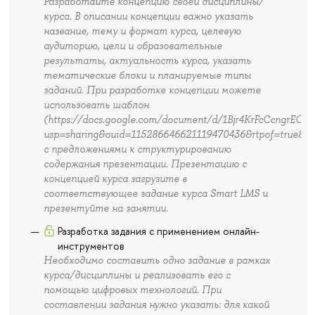
Разработайте концепцию своей дисциплины/
курса. В описании концепции важно указать
название, тему и формат курса, целевую
аудиторию, цели и образовательные
результаты, актуальность курса, указать
тематические блоки и планируемые типы
заданий. При разработке концепции можете
использовать шаблон
(https://docs.google.com/document/d/1Bjr4KrFcCcngrECi
usp=sharing&ouid=115286646621119470436&rtpof=true&sd
с предложениями к структурированию
содержания презентации. Презентацию с
концепцией курса загрузите в
соответствующее задание курса Smart LMS и
презентуйте на занятии.
Разработка задания с применением онлайн-
инструментов
Необходимо составить одно задание в рамках
курса/дисциплины и реализовать его с
помощью цифровых технологий. При
составлении задания нужно указать: для какой