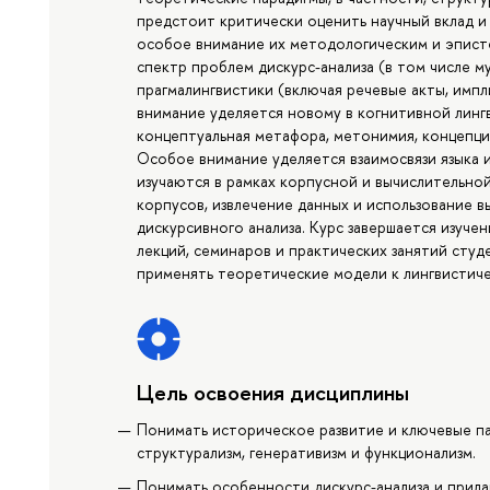
предстоит критически оценить научный вклад и 
особое внимание их методологическим и эпист
спектр проблем дискурс-анализа (в том числе м
прагмалингвистики (включая речевые акты, импл
внимание уделяется новому в когнитивной линг
концептуальная метафора, метонимия, концепция 
Особое внимание уделяется взаимосвязи языка
изучаются в рамках корпусной и вычислительно
корпусов, извлечение данных и использование 
дискурсивного анализа. Курс завершается изуче
лекций, семинаров и практических занятий студ
применять теоретические модели к лингвистиче
Цель освоения дисциплины
Понимать историческое развитие и ключевые п
структурализм, генеративизм и функционализм.
Понимать особенности дискурс-анализа и прилаг