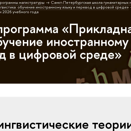
рограммы магистратуры
Санкт-Петербургская школа гуманитарных н
гвистика: обучение иностранному языку и перевод в цифровой среде»
 2026 учебного года
программа «Прикладн
обучение иностранному
од в цифровой среде»
нгвистические теори