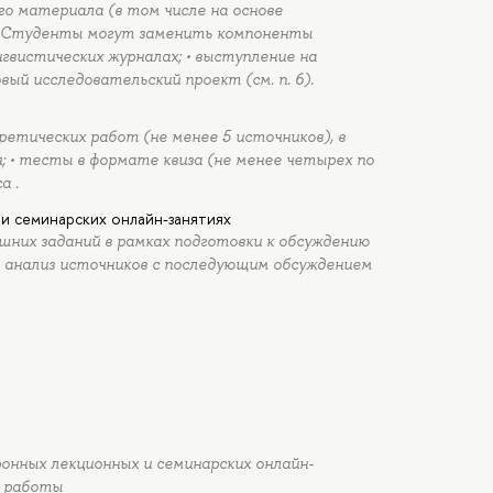
го материала (в том числе на основе
я. Студенты могут заменить компоненты
нгвистических журналах; • выступление на
вый исследовательский проект (см. п. 6).
етических работ (не менее 5 источников), в
; • тесты в формате квиза (не менее четырех по
а .
и семинарских онлайн-занятиях
них заданий в рамках подготовки к обсуждению
и анализ источников с последующим обсуждением
хронных лекционных и семинарских онлайн-
е работы