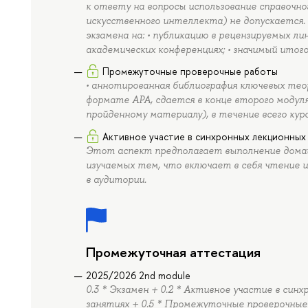
к ответу на вопросы использование справочно
искусственного интеллекта) не допускаетс
экзамена на: • публикацию в рецензируемых ли
академических конференциях; • значимый итого
Промежуточные проверочные работы
• аннотированная библиография ключевых теор
формате АРА, сдается в конце второго модуля
пройденному материалу), в течение всего курс
Активное участие в синхронных лекционных 
Этот аспект предполагает выполнение домаш
изучаемых тем, что включает в себя чтение 
в аудитории.
Промежуточная аттестация
2025/2026 2nd module
0.3 * Экзамен + 0.2 * Активное участие в син
занятиях + 0.5 * Промежуточные проверочны