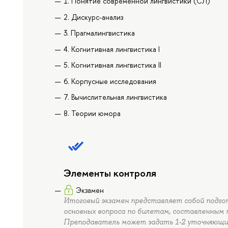
1. Понятие современной лингвистики (СЛ)
2. Дискурс-анализ
3. Прагмалингвистика
4. Когнитивная лингвистика I
5. Когнитивная лингвистика II
6. Корпусные исследования
7. Вычислительная лингвистика
8. Теории юмора
Элементы контроля
Экзамен
Итоговый экзамен представляет собой подгот
основных вопроса по билетам, составленным 
Преподаватель может задать 1-2 уточняющих