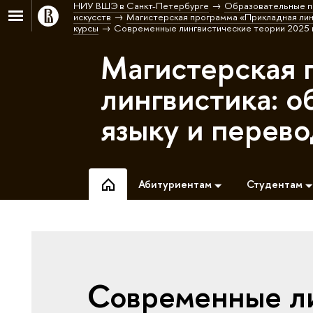
НИУ ВШЭ в Санкт-Петербурге
Образовательные п
искусств
Магистерская программа «Прикладная лин
курсы
Современные лингвистические теории 2025 и
Магистерская 
лингвистика: 
языку и перев
Абитуриентам
Студентам
Современные ли