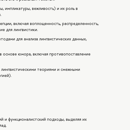
, импликатуры, вежливость) и их роль в
.
епции, включая воплощенность, распределенность,
ие для лингвистики.
одами для анализа лингвистических данных,
 в основе юмора, включая противопоставление
 лингвистическими теориями и смежными
гией).
ий и функционалистский подходы, выделяя их
лад.