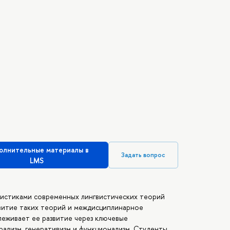
олнительные материалы в
Задать вопрос
LMS
ристиками современных лингвистических теорий
звитие таких теорий и междисциплинарное
еживает ее развитие через ключевые
рализм, генеративизм и функционализм. Студенты