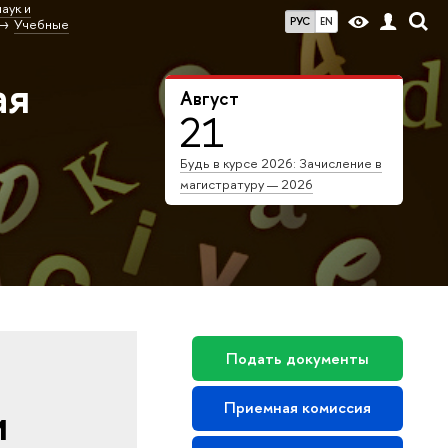
аук и
РУС
EN
Учебные
ая
Август
21
Будь в курсе 2026: Зачисление в
магистратуру — 2026
Подать документы
и
Приемная комиссия