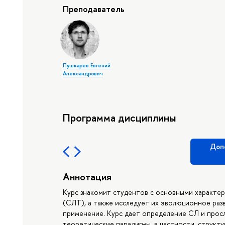
Преподаватель
Пушкарев Евгений
Александрович
Программа дисциплины
Доп
Аннотация
Курс знакомит студентов с основными характе
(СЛТ), а также исследует их эволюционное ра
применение. Курс дает определение СЛ и просл
теоретические парадигмы, в частности, структу