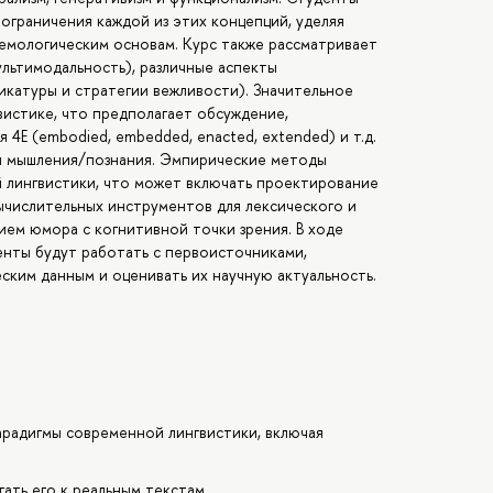
ограничения каждой из этих концепций, уделяя
емологическим основам. Курс также рассматривает
ультимодальность), различные аспекты
икатуры и стратегии вежливости). Значительное
вистике, что предполагает обсуждение,
4E (embodied, embedded, enacted, extended) и т.д.
 и мышления/познания. Эмпирические методы
й лингвистики, что может включать проектирование
вычислительных инструментов для лексического и
нием юмора с когнитивной точки зрения. В ходе
енты будут работать с первоисточниками,
ским данным и оценивать их научную актуальность.
арадигмы современной лингвистики, включая
ать его к реальным текстам.