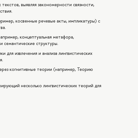
 текстов, выявляя закономерности связности,
ствия.
ример, косвенные речевые акты, импликатуры) с
ва.
апример, концептуальная метафора,
и семантические структуры.
и для извлечения и анализа лингвистических
я.
ерез когнитивные теории (например, Теорию
грирующий несколько лингвистических теорий для