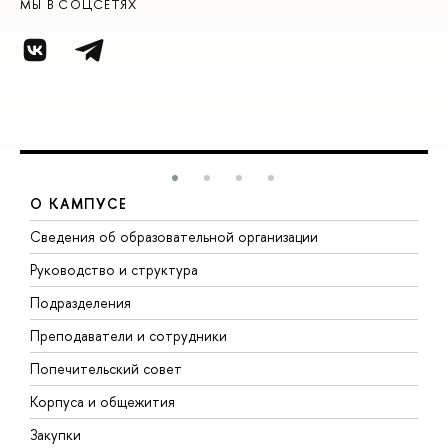
МЫ В СОЦСЕТЯХ
О КАМПУСЕ
Сведения об образовательной организации
М
Руководство и структура
М
Подразделения
Д
Преподаватели и сотрудники
О
Попечительский совет
П
Корпуса и общежития
П
Закупки
Д