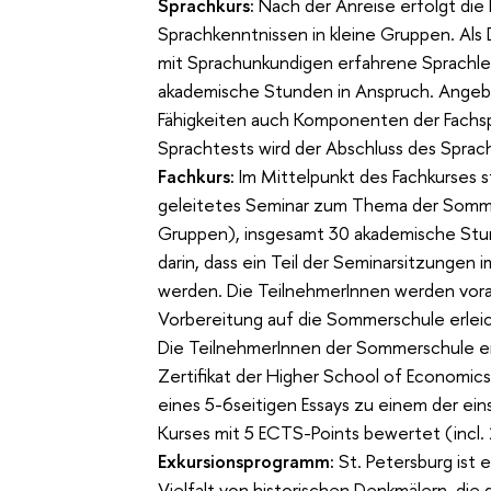
Sprachkurs:
Nach der Anreise erfolgt die
Sprachkenntnissen in kleine Gruppen. A
mit Sprachunkundigen erfahrene Sprachleh
akademische Stunden in Anspruch. Ange
Fähigkeiten auch Komponenten der Fachsp
Sprachtests wird der Abschluss des Sprac
Fachkurs:
Im Mittelpunkt des Fachkurses s
geleitetes Seminar zum Thema der Sommer
Gruppen), insgesamt 30 akademische Stu
darin, dass ein Teil der Seminarsitzungen
werden. Die TeilnehmerInnen werden vorab m
Vorbereitung auf die Sommerschule erleich
Die TeilnehmerInnen der Sommerschule erh
Zertifikat der Higher School of Economics.
eines 5-6seitigen Essays zu einem der ei
Kurses mit 5 ECTS-Points bewertet (incl. 
Exkursionsprogramm:
St. Petersburg ist
Vielfalt von historischen Denkmälern, die