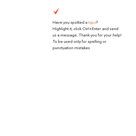
Have you spotted a
typo
?
Highlight it, click Ctrl+Enter and send
us a message. Thank you for your help!
To be used only for spelling or
punctuation mistakes.