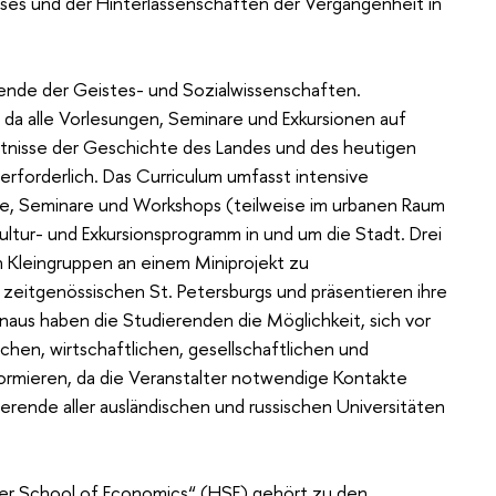
sses und der Hinterlassenschaften der Vergangenheit in
rende der Geistes- und Sozialwissenschaften.
, da alle Vorlesungen, Seminare und Exkursionen auf
tnisse der Geschichte des Landes und des heutigen
erforderlich. Das Curriculum umfasst intensive
nde, Seminare und Workshops (teilweise im urbanen Raum
Kultur- und Exkursionsprogramm in und um die Stadt. Drei
 Kleingruppen an einem Miniprojekt zu
 zeitgenössischen St. Petersburgs und präsentieren ihre
naus haben die Studierenden die Möglichkeit, sich vor
ischen, wirtschaftlichen, gesellschaftlichen und
formieren, da die Veranstalter notwendige Kontakte
erende aller ausländischen und russischen Universitäten
her School of Economics“ (HSE) gehört zu den