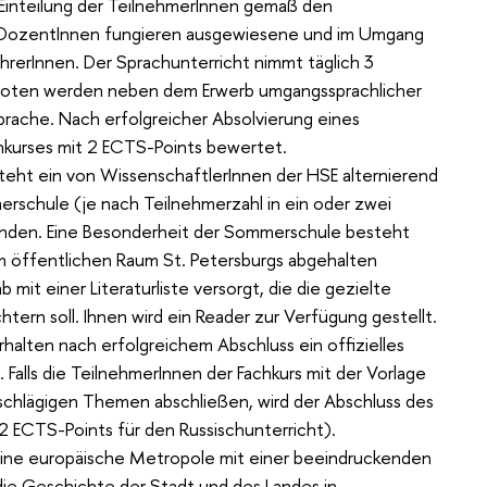
 Einteilung der TeilnehmerInnen gemäß den
ls DozentInnen fungieren ausgewiesene und im Umgang
rerInnen. Der Sprachunterricht nimmt täglich 3
boten werden neben dem Erwerb umgangssprachlicher
rache. Nach erfolgreicher Absolvierung eines
hkurses mit 2 ECTS-Points bewertet.
teht ein von WissenschaftlerInnen der HSE alternierend
schule (je nach Teilnehmerzahl in ein oder zwei
nden. Eine Besonderheit der Sommerschule besteht
 im öffentlichen Raum St. Petersburgs abgehalten
it einer Literaturliste versorgt, die die gezielte
tern soll. Ihnen wird ein Reader zur Verfügung gestellt.
alten nach erfolgreichem Abschluss ein offizielles
 Falls die TeilnehmerInnen der Fachkurs mit der Vorlage
nschlägigen Themen abschließen, wird der Abschluss des
2 ECTS-Points für den Russischunterricht).
 eine europäische Metropole mit einer beeindruckenden
 die Geschichte der Stadt und des Landes in