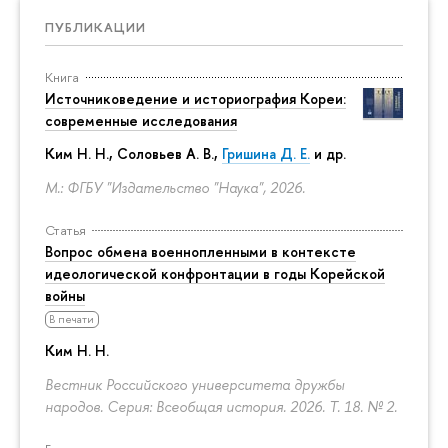
ПУБЛИКАЦИИ
Книга
Источниковедение и историография Кореи:
современные исследования
Ким Н. Н.
,
Соловьев А. В.
,
Гришина Д. Е.
и др.
М.: ФГБУ "Издательство "Наука", 2026.
Статья
Вопрос обмена военнопленными в контексте
идеологической конфронтации в годы Корейской
войны
В печати
Ким Н. Н.
Вестник Российского университета дружбы
народов. Серия: Всеобщая история. 2026. Т. 18. № 2.