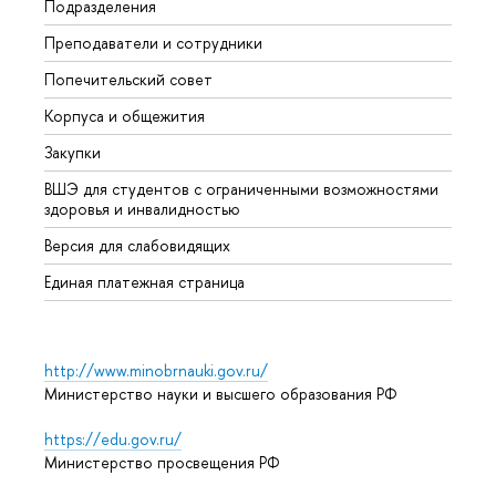
Подразделения
Довуз
Преподаватели и сотрудники
Олим
Попечительский совет
Прием
Корпуса и общежития
Прием
Закупки
Дипл
ВШЭ для студентов с ограниченными возможностями
Допол
здоровья и инвалидностью
Аспир
Версия для слабовидящих
Обрат
Единая платежная страница
http://www.minobrnauki.gov.ru/
Министерство науки и высшего образования РФ
https://edu.gov.ru/
Министерство просвещения РФ