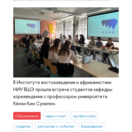
В Институте востоковедения и африканистики
НИУ ВШЭ прошла встреча студентов кафедры
корееведения с профессором университета
Кёнхи Ким Сунилем.
Образование
идеи и опыт
профессора
студенты
репортаж о событии
бакалавриат