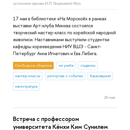
из личного архива Н.П. Георгиевой-Русс
17 мая в библиотеке «На Морской» в рамках
выставки Арт-клуба Минхва состоялся
творческий мастер-класс по корейской народной
живописи. Наставниками выступили студентки
кафедры корееведения НИУ ВШЭ - Санкт-
Петербург Анна Игнатович и Ева Лебига.
Свободное общение
не учеба
студенты
мастер-классы
репортаж о событии
бакалавриат
магистратура
26 мая
Встреча с профессором
университета Кёнхи Ким Сунилем