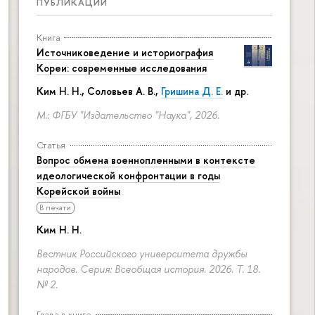
ПУБЛИКАЦИИ
Книга
Источниковедение и историография
Кореи: современные исследования
Ким Н. Н.
,
Соловьев А. В.
,
Гришина Д. Е.
и др.
М.: ФГБУ "Издательство "Наука", 2026.
Статья
Вопрос обмена военнопленными в контексте
идеологической конфронтации в годы
Корейской войны
В печати
Ким Н. Н.
Вестник Российского университета дружбы
народов. Серия: Всеобщая история. 2026. Т. 18.
№ 2.
Глава в книге