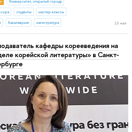
е
Университет, открытый городу
ссора
студенты
мастер-классы
и
бакалавриат
магистратура
10 мая
одаватель кафедры корееведения на
еле корейской литературы» в Санкт-
рбурге