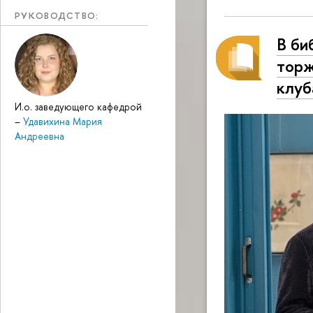
РУКОВОДСТВО:
В би
торж
клуб
И.о. заведующего кафедрой
–
Удавихина Мария
Андреевна