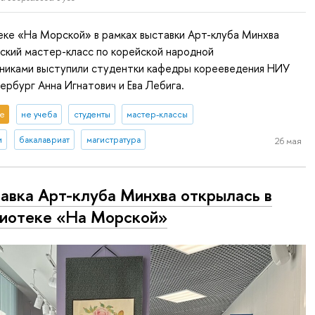
еке «На Морской» в рамках выставки Арт-клуба Минхва
ский мастер-класс по корейской народной
вниками выступили студентки кафедры корееведения НИУ
рбург Анна Игнатович и Ева Лебига.
е
не учеба
студенты
мастер-классы
и
бакалавриат
магистратура
26 мая
авка Арт-клуба Минхва открылась в
иотеке «На Морской»