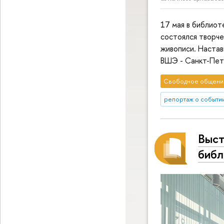
17 мая в библиот
состоялся творче
живописи. Наста
ВШЭ - Санкт-Пете
Свободное общени
репортаж о событи
Выст
библ