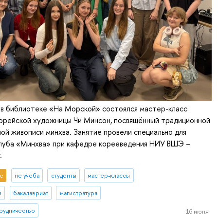
 в библиотеке «На Морской» состоялся мастер-класс
орейской художницы Чи Минсон, посвящённый традиционной
ой живописи минхва. Занятие провели специально для
клуба «Минхва» при кафедре корееведения НИУ ВШЭ –
.
е
не учеба
студенты
мастер-классы
и
бакалавриат
магистратура
рудничество
16 июня