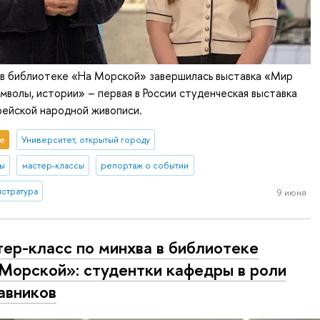
 в библиотеке «На Морской» завершилась выставка «Мир
имволы, истории» – первая в России студенческая выставка
рейской народной живописи.
е
Университет, открытый городу
ты
мастер-классы
репортаж о событии
истратура
9 июня
ер-класс по минхва в библиотеке
Морской»: студентки кафедры в роли
авников