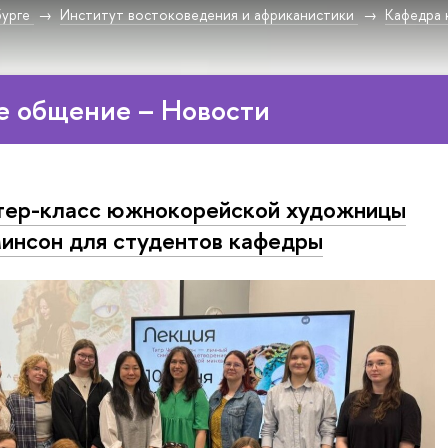
урге
Институт востоковедения и африканистики
Кафедра 
е общение – Новости
ер-класс южнокорейской художницы
инсон для студентов кафедры