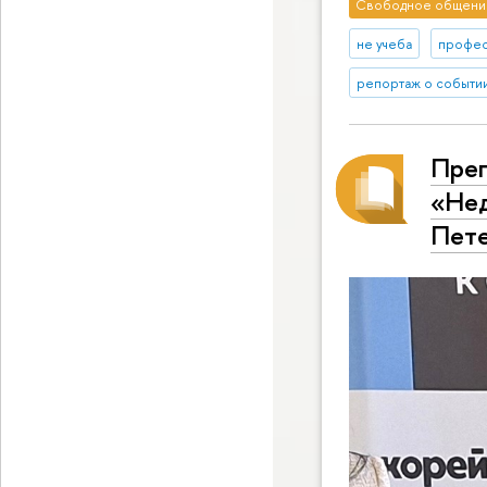
Свободное общени
не учеба
профе
репортаж о событи
Преп
«Нед
Пете