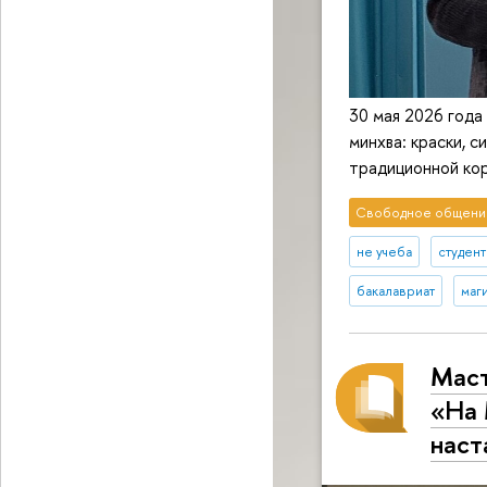
30 мая 2026 года
минхва: краски, с
традиционной ко
Свободное общени
не учеба
студен
бакалавриат
маг
Маст
«На 
наст