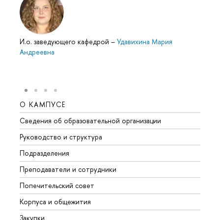
И.о. заведующего кафедрой
–
Удавихина Мария
Андреевна
О КАМПУСЕ
ОБР
Сведения об образовательной организации
Мероп
Руководство и структура
Мероп
Подразделения
Довуз
Преподаватели и сотрудники
Олим
Попечительский совет
Прием
Корпуса и общежития
Прием
Закупки
Дипл