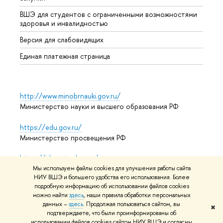
ВШЭ для студентов с ограниченными возможностями
Допол
здоровья и инвалидностью
Аспир
Версия для слабовидящих
Обрат
Единая платежная страница
http://www.minobrnauki.gov.ru/
Министерство науки и высшего образования РФ
https://edu.gov.ru/
Министерство просвещения РФ
https://elearning.hse.ru/mooc
Массовые открытые онлайн-курсы
Мы используем файлы cookies для улучшения работы сайта
НИУ ВШЭ и большего удобства его использования. Более
подробную информацию об использовании файлов cookies
можно найти
здесь
, наши правила обработки персональных
данных –
здесь
. Продолжая пользоваться сайтом, вы
© НИУ ВШЭ 1993–2026
Адреса и контакты
Условия
✖
подтверждаете, что были проинформированы об
использования материалов
Политика конфиденциальности
использовании файлов cookies сайтом НИУ ВШЭ и согласны