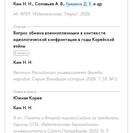
Ким Н. Н.
,
Соловьев А. В.
,
Гришина Д. Е.
и др.
М.: ФГБУ "Издательство "Наука", 2026.
Статья
Вопрос обмена военнопленными в контексте
идеологической конфронтации в годы Корейской
войны
В печати
Ким Н. Н.
Вестник Российского университета дружбы
народов. Серия: Всеобщая история. 2026. Т. 18. № 2.
Глава в книге
Южная Корея
Ким Н. Н.
В кн.: Память о Второй мировой войне за пределами
Европы. СПб.: Издательство Европейского
университета в Санкт-Петербурге, 2022. Гл. 3.