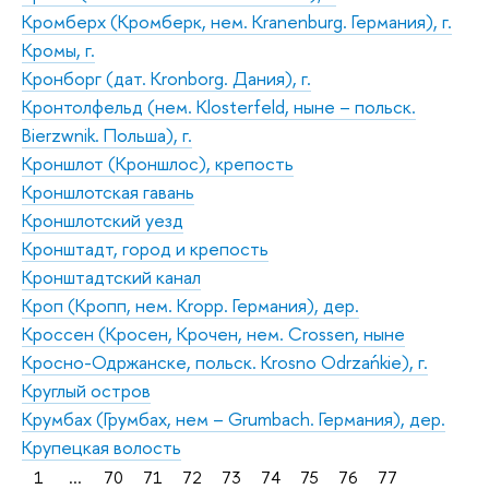
Кромберх (Кромберк, нем. Kranenburg. Германия), г.
Кромы, г.
Кронборг (дат. Kronborg. Дания), г.
Кронтолфельд (нем. Klosterfeld, ныне – польск.
Bierzwnik. Польша), г.
Кроншлот (Кроншлос), крепость
Кроншлотская гавань
Кроншлотский уезд
Кронштадт, город и крепость
Кронштадтский канал
Кроп (Кропп, нем. Kropp. Германия), дер.
Кроссен (Кросен, Крочен, нем. Crossen, ныне
Кросно-Одржанске, польск. Krosno Odrzańkie), г.
Круглый остров
Крумбах (Грумбах, нем – Grumbach. Германия), дер.
Крупецкая волость
1
...
70
71
72
73
74
75
76
77