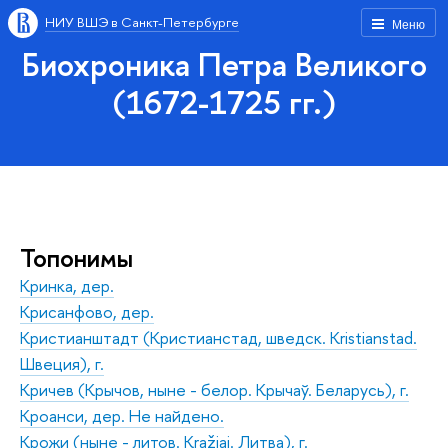
НИУ ВШЭ в Санкт-Петербурге
Меню
Биохроника Петра Великого
(1672-1725 гг.)
Топонимы
Кринка, дер.
Крисанфово, дер.
Кристианштадт (Кристианстад, шведск. Kristianstad.
Швеция), г.
Кричев (Крычов, ныне - белор. Крычаў. Беларусь), г.
Кроанси, дер. Не найдено.
Крожи (ныне - литов. Kražiai. Литва), г.