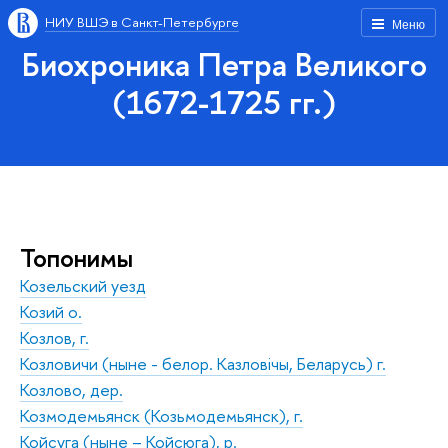
НИУ ВШЭ в Санкт-Петербурге
Меню
Биохроника Петра Великого
(1672-1725 гг.)
Топонимы
Козельский уезд
Козий о.
Козлов, г.
Козловичи (ныне - белор. Казловічы, Беларусь) г.
Козлово, дер.
Козмодемьянск (Козьмодемьянск), г.
Койсуга (ныне – Койсюга), р.