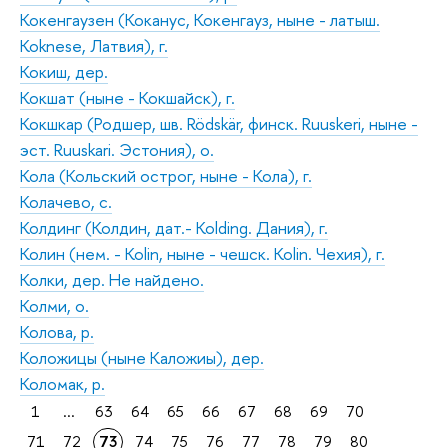
Кокенгаузен (Коканус, Кокенгауз, ныне - латыш.
Koknese, Латвия), г.
Кокиш, дер.
Кокшат (ныне - Кокшайск), г.
Кокшкар (Родшер, шв. Rödskär, финск. Ruuskeri, ныне -
эст. Ruuskari. Эстония), о.
Кола (Кольский острог, ныне - Кола), г.
Колачево, с.
Колдинг (Колдин, дат.- Kolding. Дания), г.
Колин (нем. - Kolin, ныне - чешск. Kolin. Чехия), г.
Колки, дер. Не найдено.
Колми, о.
Колова, р.
Коложицы (ныне Каложиы), дер.
Коломак, р.
1
...
63
64
65
66
67
68
69
70
71
72
73
74
75
76
77
78
79
80