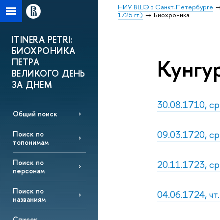
НИУ ВШЭ в Санкт-Петербурге
1725 гг.)
Биохроника
ITINERA PETRI:
БИОХРОНИКА
Кунгур
ПЕТРА
ВЕЛИКОГО ДЕНЬ
ЗА ДНЕМ
30.08.1710, ср
Общий поиск
09.03.1720, ср
Поиск по
топонимам
20.11.1723, ср
Поиск по
персонам
Поиск по
04.06.1724, чт
названиям
Список