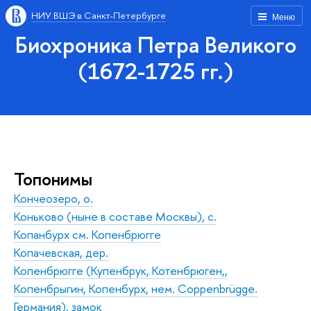
НИУ ВШЭ в Санкт-Петербурге
Меню
Биохроника Петра Великого
(1672-1725 гг.)
Топонимы
Кончеозеро, о.
Коньково (ныне в составе Москвы), с.
Копанбурх см. Копенбрюгге
Копачевская, дер.
Копенбрюгге (Купенбрук, Котенбрюген,,
Копенбрыгин, Копенбурх, нем. Coppenbrügge.
Германия), замок