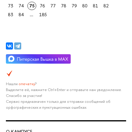
73
74
75
76
77
78
79
80
81
82
83
84
...
185
Нашли
опечатку
?
Выделите её, нажмите Ctrl+Enter и отправьте нам уведомление.
Спасибо за участие!
Сервис предназначен только для отправки сообщений об
орфографических и пунктуационных ошибках.
О КАМПУСЕ
ОБ