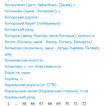
Копенгаген (датс. København. Дания), г.
Копоново (ныне - Копаново), с.
Копорская дорога
Копорский берег (побережье)
Копорский уезд
Копорье (швед. Koporje, ныне Копорье), крепость
Копос (Копысь, ныне - белор. Копысь. Белорусь)
Копылово (возможно, ныне - латыш. Каplava. Латвия),
дер.
Копыловская волость
Копытово, с. см. Алексеевское
Кораста, мыза
Корелы, с.
Корельская дорога (от СПб)
Корельские земли (Корельская сторона), п-ов
Корельский уезд
1
...
65
66
67
68
69
70
71
72