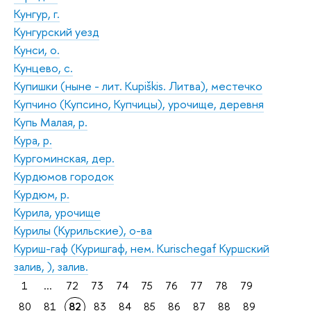
Кунгур, г.
Кунгурский уезд
Кунси, о.
Кунцево, с.
Купишки (ныне - лит. Kupiškis. Литва), местечко
Купчино (Купсино, Купчицы), урочище, деревня
Купь Малая, р.
Кура, р.
Кургоминская, дер.
Курдюмов городок
Курдюм, р.
Курила, урочище
Курилы (Курильские), о-ва
Куриш-гаф (Куришгаф, нем. Kurischegaf Куршский
залив, ), залив.
1
...
72
73
74
75
76
77
78
79
80
81
82
83
84
85
86
87
88
89