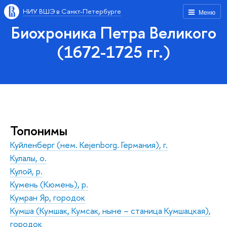
НИУ ВШЭ в Санкт-Петербурге
Меню
Биохроника Петра Великого
(1672-1725 гг.)
Топонимы
Куйленберг (нем. Kejenborg. Германия), г.
Кулалы, о.
Кулой, р.
Кумень (Кюмень), р.
Кумран Яр, городок
Кумша (Кумшак, Кумсак, ныне – станица Кумшацкая),
городок