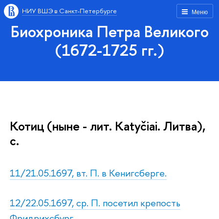
НИУ ВШЭ в Санкт-Петербурге
Меню
Биохроника Петра Великого
(1672-1725 гг.)
Котиц (ныне - лит. Katyčiai. Литва),
с.
11/21.05.1697, вт. П. в Кенигсберге.
12/22.05.1697, ср. П. посетил крепость
Фридрихсбург.