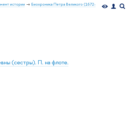
мент истории
Биохроника Петра Великого (1672-
ны (сестры). П. на флоте.