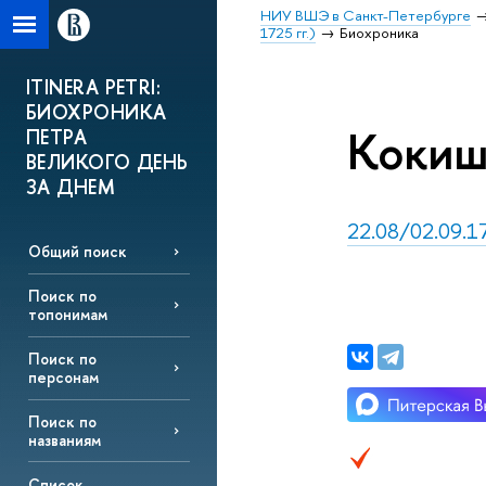
НИУ ВШЭ в Санкт-Петербурге
1725 гг.)
Биохроника
ITINERA PETRI:
БИОХРОНИКА
Кокиш
ПЕТРА
ВЕЛИКОГО ДЕНЬ
ЗА ДНЕМ
22.08/02.09.1
Общий поиск
Поиск по
топонимам
Поиск по
персонам
Поиск по
названиям
Список