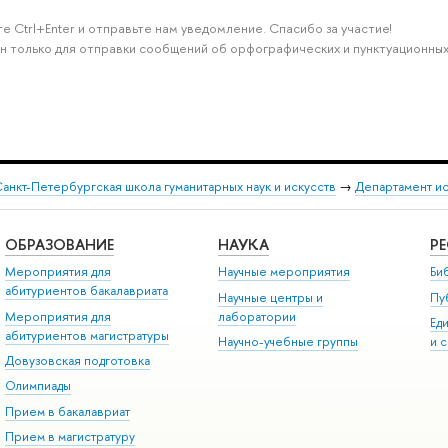
е Ctrl+Enter и отправьте нам уведомление. Спасибо за участие!
н только для отправки сообщений об орфографических и пунктуационных
анкт-Петербургская школа гуманитарных наук и искусств
→
Департамент и
ОБРАЗОВАНИЕ
НАУКА
Р
Мероприятия для
Научные мероприятия
Би
абитуриентов бакалавриата
Научные центры и
Пу
Мероприятия для
лаборатории
Ед
абитуриентов магистратуры
Научно-учебные группы
и 
Довузовская подготовка
Олимпиады
Прием в бакалавриат
Прием в магистратуру