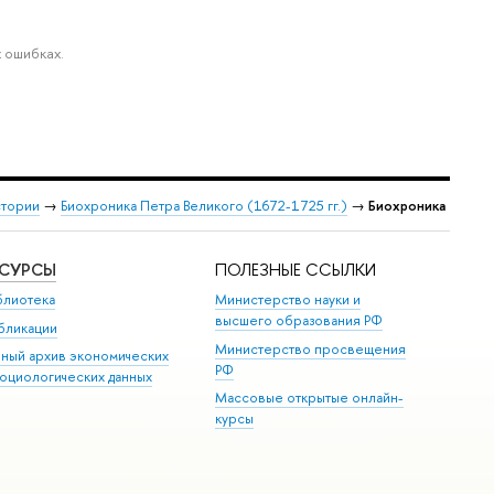
 ошибках.
стории
→
Биохроника Петра Великого (1672-1725 гг.)
→
Биохроника
ЕСУРСЫ
ПОЛЕЗНЫЕ ССЫЛКИ
блиотека
Министерство науки и
высшего образования РФ
бликации
Министерство просвещения
иный архив экономических
РФ
социологических данных
Массовые открытые онлайн-
курсы