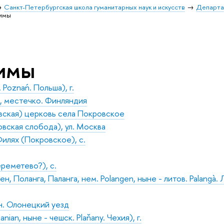
Санкт-Петербургская школа гуманитарных наук и искусств
Департа
имы
имы
 Poznań. Польша), г.
, местечко. Финляндия
вская) церковь села Покровское
вская слобода), ул. Москва
илях (Покровское), с.
реметево?), с.
, Поланга, Паланга, нем. Polangen, ныне - литов. Palangà. Л
н. Олонецкий уезд
nian, ныне - чешск. Plaňany. Чехия), г.