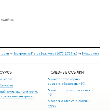
 ошибках.
стории
→
Биохроника Петра Великого (1672-1725 гг.)
→
Биохроника
ЕСУРСЫ
ПОЛЕЗНЫЕ ССЫЛКИ
блиотека
Министерство науки и
высшего образования РФ
бликации
Министерство просвещения
иный архив экономических
РФ
социологических данных
Массовые открытые онлайн-
курсы