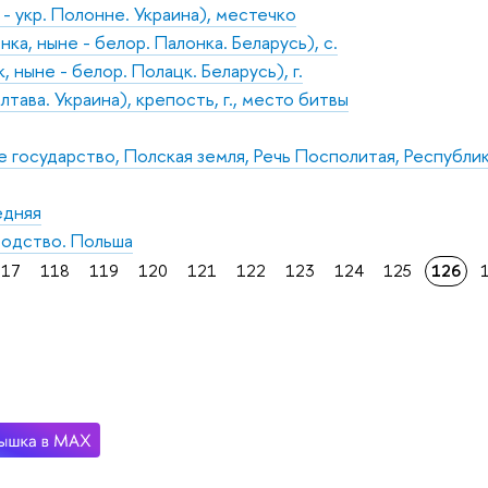
- укр. Полонне. Украина), местечко
а, ныне - белор. Палонка. Беларусь), с.
 ныне - белор. Полацк. Беларусь), г.
лтава. Украина), крепость, г., место битвы
 государство, Полская земля, Речь Посполитая, Республи
едняя
одство. Польша
117
118
119
120
121
122
123
124
125
126