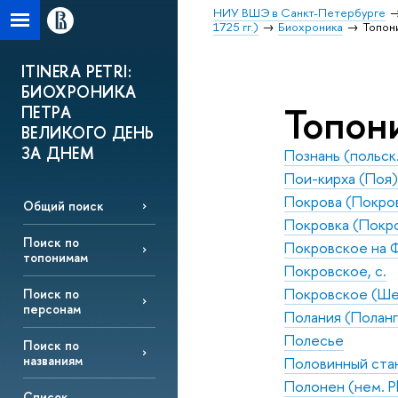
НИУ ВШЭ в Санкт-Петербурге
1725 гг.)
Биохроника
Топон
ITINERA PETRI:
БИОХРОНИКА
Топон
ПЕТРА
ВЕЛИКОГО ДЕНЬ
ЗА ДНЕМ
Познань (польск.
Пои-кирха (Поя)
Покрова (Покро
Общий поиск
Покровка (Покро
Поиск по
Покровское на Ф
топонимам
Покровское, с.
Покровское (Ше
Поиск по
персонам
Полания (Поланген
Полесье
Поиск по
названиям
Половинный ста
Полонен (нем. Pla
Список