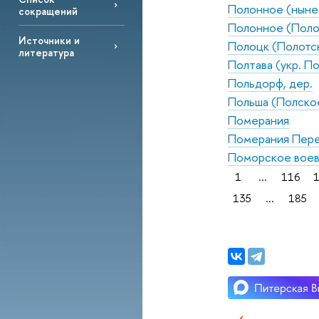
Полонное (ныне 
сокращений
Полонное (Полонк
Источники и
Полоцк (Полотск,
литература
Полтава (укр. По
Польдорф, дер.
Польша (Полское
Померания
Померания Пер
Поморское воев
1
...
116
135
...
185