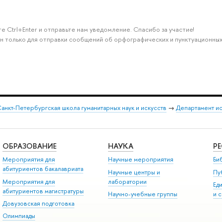
е Ctrl+Enter и отправьте нам уведомление. Спасибо за участие!
н только для отправки сообщений об орфографических и пунктуационных
анкт-Петербургская школа гуманитарных наук и искусств
→
Департамент и
ОБРАЗОВАНИЕ
НАУКА
Р
Мероприятия для
Научные мероприятия
Би
абитуриентов бакалавриата
Научные центры и
Пу
Мероприятия для
лаборатории
Ед
абитуриентов магистратуры
Научно-учебные группы
и 
Довузовская подготовка
Олимпиады