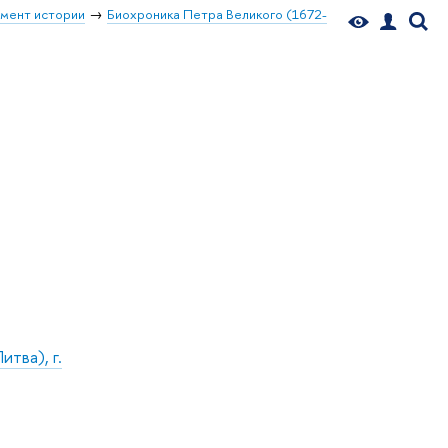
мент истории
Биохроника Петра Великого (1672-
итва), г.