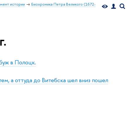
мент истории
Биохроника Петра Великого (1672-
г.
обуж в Полоцк.
тем, а оттуда до Витебска шел вниз пошел