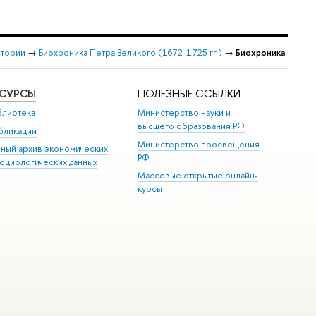
стории
→
Биохроника Петра Великого (1672-1725 гг.)
→
Биохроника
ЕСУРСЫ
ПОЛЕЗНЫЕ ССЫЛКИ
блиотека
Министерство науки и
высшего образования РФ
бликации
Министерство просвещения
иный архив экономических
РФ
социологических данных
Массовые открытые онлайн-
курсы