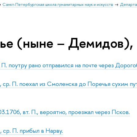
Санкт-Петербургская школа гуманитарных наук и искусств
Департа
ье (ныне – Демидов), 
т. П. поутру рано отправился на почте через Дорог
, ср. П. поехал из Смоленска до Поречья сухим пу
3.1706, вт. П., вероятно, проезжал через Псков.
 ср. П. прибыл в Нарву.