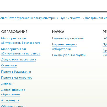
анкт-Петербургская школа гуманитарных наук и искусств
→
Департамент и
ОБРАЗОВАНИЕ
НАУКА
Р
Мероприятия для
Научные мероприятия
Би
абитуриентов бакалавриата
Научные центры и
Пу
Мероприятия для
лаборатории
Ед
абитуриентов магистратуры
Научно-учебные группы
и 
Довузовская подготовка
Олимпиады
Прием в бакалавриат
Прием в магистратуру
Диплом+
Дополнительное
образование
Аспирантура
Обратная связь и