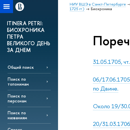
НИУ ВШЭ в Санкт-Петербурге
1725 гг.)
Биохроника
ITINERA PETRI:
БИОХРОНИКА
Пореч
ПЕТРА
ВЕЛИКОГО ДЕНЬ
ЗА ДНЕМ
31.05.1705, ч
Общий поиск
06/17.06.1705
Поиск по
топонимам
по Двине.
Поиск по
персонам
Около 19/30.0
Поиск по
названиям
20/31.03.1706,
Список