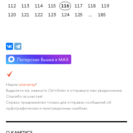
112
113
114
115
116
117
118
119
120
121
122
123
124
125
...
185
Нашли
опечатку
?
Выделите её, нажмите Ctrl+Enter и отправьте нам уведомление.
Спасибо за участие!
Сервис предназначен только для отправки сообщений об
орфографических и пунктуационных ошибках.
О КАМПУСЕ
ОБ