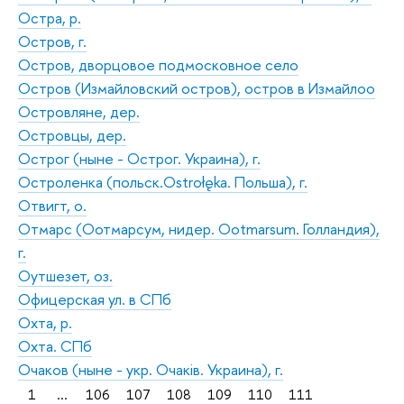
Остра, р.
Остров, г.
Остров, дворцовое подмосковное село
Остров (Измайловский остров), остров в Измайлоо
Островляне, дер.
Островцы, дер.
Острог (ныне - Острог. Украина), г.
Остроленка (польск.Ostrołęka. Польша), г.
Отвигт, о.
Отмарс (Оотмарсум, нидер. Ootmarsum. Голландия),
г.
Оутшезет, оз.
Офицерская ул. в СПб
Охта, р.
Охта. СПб
Очаков (ныне - укр. Очаків. Украина), г.
1
...
106
107
108
109
110
111