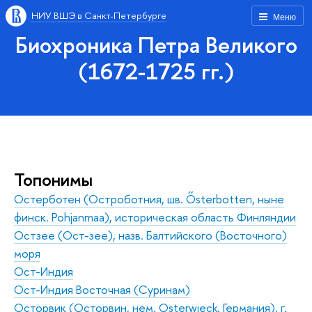
НИУ ВШЭ в Санкт-Петербурге
Меню
Биохроника Петра Великого
(1672-1725 гг.)
Топонимы
Остерботен (Остроботния, шв. Ősterbotten, ныне
финск. Pohjanmaa), историческая область Финляндии
Остзее (Ост-зее), назв. Балтийского (Восточного)
моря
Ост-Индия
Ост-Индия Восточная (Суринам)
Осторвик (Осторвин, нем. Ostеrwieсk. Германия), г.