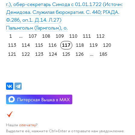
г.), обер-секретарь Синода с 01.01.1722 (Источн:
Демидова. Служилая бюрократия. С. 440; РГАДА.
Ф.286, оп.1. Д.14. Л.27)
Пальмгольм (Гармгольм), о.
1
...
107
108
109
110
111
112
113
114
115
116
117
118
119
120
121
122
123
124
125
126
...
185
Нашли
опечатку
?
Выделите её, нажмите Ctrl+Enter и отправьте нам уведомление.