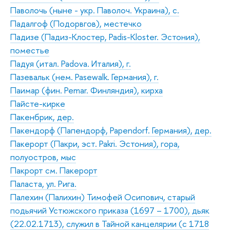
Паволочь (ныне - укр. Паволоч. Украина), с.
Падалгоф (Подорвгов), местечко
Падизе (Падиз-Клостер, Padis-Kloster. Эстония),
поместье
Падуя (итал. Padova. Италия), г.
Пазевальк (нем. Pasewalk. Германия), г.
Паимар (фин. Pemar. Финляндия), кирха
Пайсте-кирке
Пакенбрик, дер.
Пакендорф (Папендорф, Papendorf. Германия), дер.
Пакерорт (Пакри, эст. Pakri. Эстония), гора,
полуостров, мыс
Пакрорт см. Пакерорт
Паласта, ул. Рига.
Палехин (Палихин) Тимофей Осипович, старый
подьячий Устюжского приказа (1697 – 1700), дьяк
(22.02.1713), служил в Тайной канцелярии (с 1718