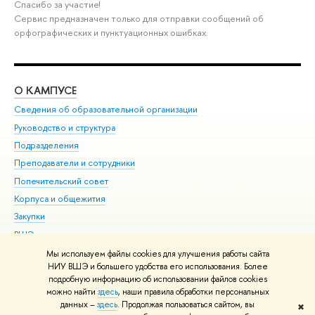
Спасибо за участие!
Сервис предназначен только для отправки сообщений об
орфографических и пунктуационных ошибках.
О КАМПУСЕ
ОБ
Сведения об образовательной организации
Мер
Руководство и структура
Мер
Подразделения
Дов
Преподаватели и сотрудники
Ол
Попечительский совет
При
Корпуса и общежития
При
Закупки
Ди
ВШЭ для студентов с ограниченными возможностями
До
здоровья и инвалидностью
Ас
Мы используем файлы cookies для улучшения работы сайта
Версия для слабовидящих
НИУ ВШЭ и большего удобства его использования. Более
Обр
подробную информацию об использовании файлов cookies
Единая платежная страница
можно найти
здесь
, наши правила обработки персональных
данных –
здесь
. Продолжая пользоваться сайтом, вы
✖