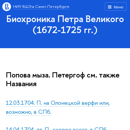
НИУ ВШЭ в Санкт-Петербурге
Меню
Биохроника Петра Великого
(1672-1725 гг.)
Попова мыза. Петергоф см. также
Названия
12.03.1704. П. на Олонецкой верфи или,
возможно, в СПб.
14.04.1704, пт. П., скорее всего, в СПб.