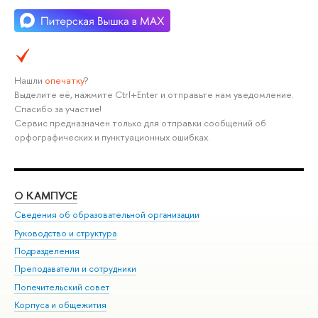
Нашли
опечатку
?
Выделите её, нажмите Ctrl+Enter и отправьте нам уведомление.
Спасибо за участие!
Сервис предназначен только для отправки сообщений об
орфографических и пунктуационных ошибках.
О КАМПУСЕ
ОБ
Сведения об образовательной организации
Мер
Руководство и структура
Мер
Подразделения
Дов
Преподаватели и сотрудники
Ол
Попечительский совет
При
Корпуса и общежития
При